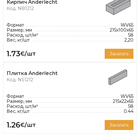
проектов.
Кирпич Anderlecht
Код: NB1212
Формат
WV65
Размер, мм
215x100x65
Расход, шт/м²
58
Вес, кг/шт
2,20
1.73
€/шт
Заказать
Плитка Anderlecht
Код: NS1212
Формат
WV65
Размер, мм
215x22x65
Расход, шт/м²
58
Вес, кг/шт
0.44
1.26
€/шт
Заказать