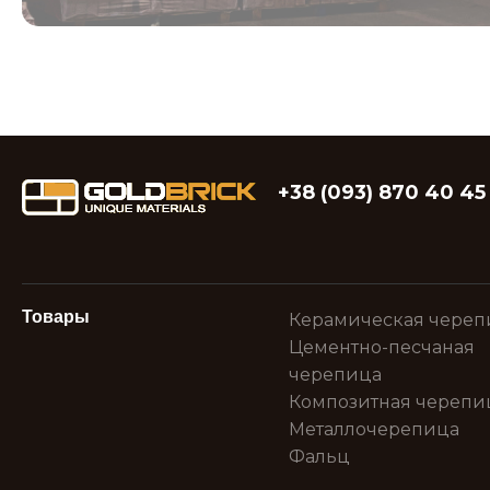
+38 (093) 870 40 45
Товары
Керамическая череп
Цементно-песчаная
черепица
Композитная черепи
Металлочерепица
Фальц