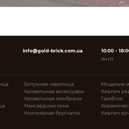
info@gold-brick.com.ua
10:00 - 18:0
ПН-ПТ
ица
Битумная черепица
Мощение и
Кровельные аксессуары
Кирпич ря
Кровельные мембраны
Газоблок
ца
Мансардные окна
Керамичес
Клинкерная брусчатка
Кирпич ру