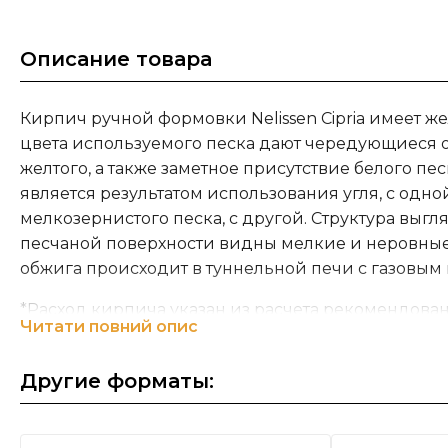
Описание товара
Кирпич ручной формовки Nelissen Cipria имеет ж
цвета используемого песка дают чередующиеся о
желтого, а также заметное присутствие белого пес
является результатом использования угля, с одно
мелкозернистого песка, с другой. Структура выгл
песчаной поверхности видны мелкие и неровные
обжига происходит в туннельной печи с газовым 
*Расход кирпича указан из расчета рекомендова
Читати повний опис
Компания NELISSEN Brickworks
занимается прои
облицовочного кирпича высшего качества на пр
Другие форматы:
поколений, начав работать 90 лет назад в качест
предприятия, работающего на местный рынок. Н