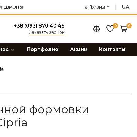
UA
Й ЕВРОПЫ
₴
Гривны
+38 (093) 870 40 45
0
0
Заказать звонок
нас
Портфолио
Акции
Контакты
ia
чной формовки
ipria