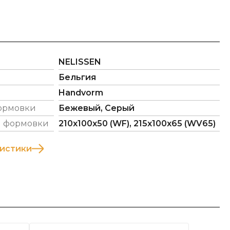
NELISSEN
Бельгия
Handvorm
формовки
Бежевый, Серый
й формовки
210х100х50 (WF), 215х100х65 (WV65)
ристики