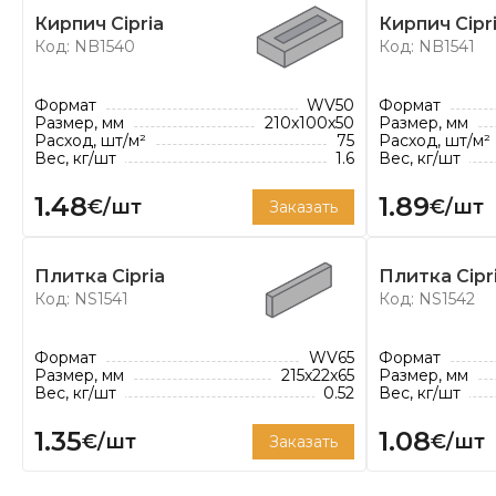
компания стала одной из крупнейших на рынке, а 
Кирпич Cipria
Кирпич Cipr
млн кирпичей.
Код: NB1540
Код: NB1541
Под девизом
"кирпич на любой вкус"
компания N
широкий выбор кирпича для самых разнообразны
Формат
WV50
Формат
Размер, мм
210x100x50
Размер, мм
классический, старинный или современный. Асс
Расход, шт/м²
75
Расход, шт/м²
насчитывает 100 цветов и 8 различных форматов. 
Вес, кг/шт
1.6
Вес, кг/шт
идеально подходят как для традиционных, так и
1.48
1.89
€/шт
€/шт
Заказать
проектов.
Плитка Cipria
Плитка Cipr
Код: NS1541
Код: NS1542
Формат
WV65
Формат
Размер, мм
215x22x65
Размер, мм
Вес, кг/шт
0.52
Вес, кг/шт
1.35
1.08
€/шт
€/шт
Заказать