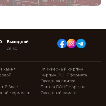
0
Выходной
СБ-ВС
з камня
Клинкерный кирпич
довой
Кирпич ЛОНГ формата
Фасадная плитка
кий блок
Плитка ЛОНГ формата
чной формовки
Фасадный камень