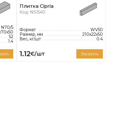
Плитка Cipria
Код: NS1540
N70/5
Формат
WV50
x70x50
Размер, мм
210x22x50
52
Вес, кг/шт
0.4
1.4
1.12
€/шт
зать
Заказать