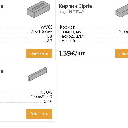
ее оборот достиг 185
ia
Кирпич Cipria
Код: NB1542
elissen предлагает
х стилей:
WV65
Формат
215x100x65
Размер, мм
240
ортимент кирпича
58
Расход, шт/м²
Кирпичи Nelissen
2.2
Вес, кг/шт
 для современных
1.39
€/шт
Заказать
Зака
ia
N70/5
240x22x50
0.46
Заказать