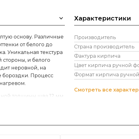
Характеристики
елтую основу. Различные
Производитель
ттенки от белого до
Страна производитель
ка. Уникальная текстура
Фактура кирпича
й стороны, и белого
Цвет кирпича ручной 
ядит неровной, на
Формат кирпича ручно
 бороздки. Процесс
нагревом.
Смотреть все характе
нной толщины шва 12 мм
зводством
отяжении уже четырех
ве семейного
а сегодняшний день