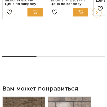
Цена 
плитки, FX 600 Flex
заполнения швов FM T
Цена по запросу
Цена по запросу
Вам может понравиться