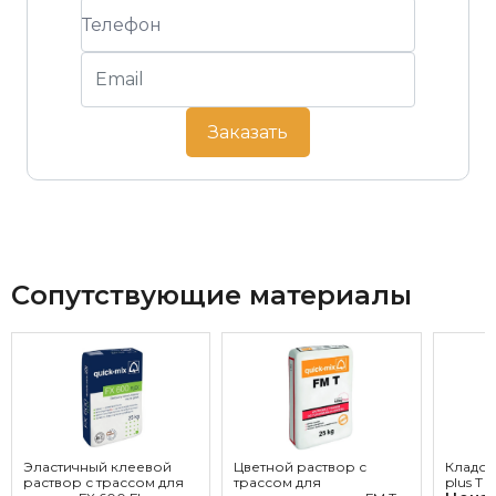
Заказать
Сопутствующие материалы
Эластичный клеевой
Цветной раствор с
Кладоч
раствор с трассом для
трассом для
plus T 