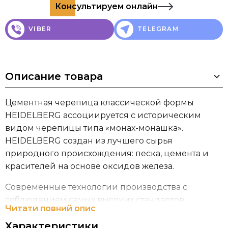
Консультируем онлайн
VIBER
TELEGRAM
Описание товара
Цементная черепица классической формы
HEIDELBERG ассоциируется с историческим
видом черепицы типа «монах-монашка».
HEIDELBERG создан из лучшего сырья
природного происхождения: песка, цемента и
красителей на основе оксидов железа.
Современные технологии производства с
соблюдением самых высоких стандартов
Читати повний опис
качества делают цементную черепицу от
Характеристики
польского производителя CREATON,