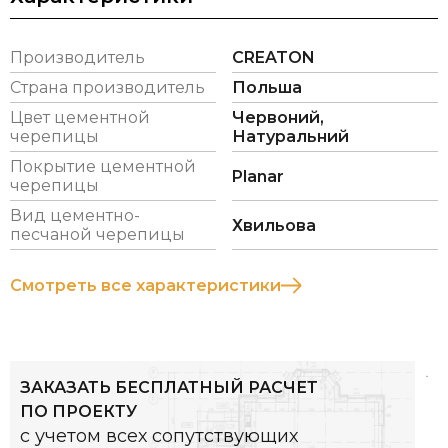
долговечной и способной противостоять
неблагоприятному воздействию окружающей
Производитель
CREATON
среды, особенно экстремальным колебаниям
Страна производитель
Польша
температуры. Идеально подходит для кровель
Цвет цементной
Червоний,
домов с современной или классической
черепицы
Натуральний
архитектурой.
Покрытие цементной
Planar
черепицы
Вид цементно-
Размеры (прибл.)
334 x 420
Хвильова
песчаной черепицы
мм
Смотреть все характеристики
Ширина покрытия (прибл.)
300 мм
Расстояние между обрешеткой
310 - 345
(прибл.)
мм
ЗАКАЗАТЬ БЕСПЛАТНЫЙ РАСЧЕТ
Расход черепицы на м2 (прибл.)
9.7 – 10.7
ПО ПРОЕКТУ
шт/м²
с учетом всех сопутствующих