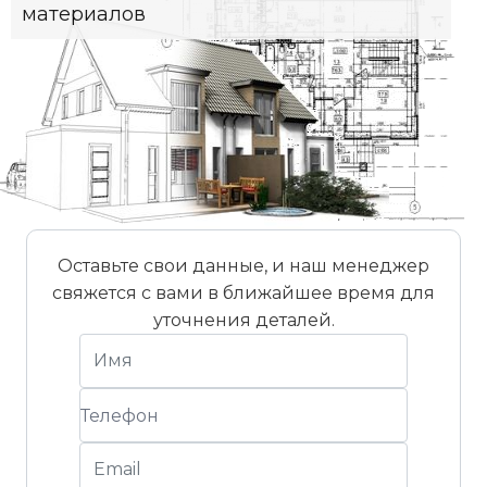
материалов
Вес черепицы (прибл.)
4,5 кг/шт
Вес на м² (прибл.)
45.9 кг/м²
Вес поддона (прибл.)
1082 кг
Стандартный уклон крыши
22°
Штук на поддоне
240 шт
Оставьте свои данные, и наш менеджер
свяжется с вами в ближайшее время для
уточнения деталей.