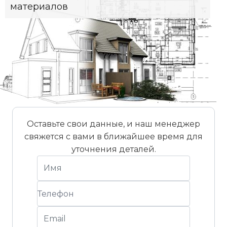
материалов
Вес черепицы (прибл.)
4,7 кг/шт
Вес на м² (прибл.)
47 кг/м²
Вес поддона (прибл.)
1057 кг
Стандартный уклон крыши
22°
Штук на поддоне
216 шт
Оставьте свои данные, и наш менеджер
свяжется с вами в ближайшее время для
уточнения деталей.