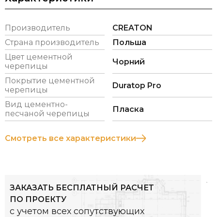
Черепица стойкая и прочная – она отлично
выдерживает нагрузку от ветра и снега.
Производитель
CREATON
Гидроизоляция обеспечивается достаточно
Страна производитель
Польша
высокими боковыми замками, которые
Цвет цементной
предотвращают протекание воды через
Чорний
черепицы
наклонную крышу. Плитка не обрастает мхом и не
Покрытие цементной
накапливает грязь.
Duratop Pro
черепицы
Вид цементно-
Пласка
песчаной черепицы
Размеры (прибл.)
334 x 420
мм
Смотреть все характеристики
Ширина покрытия (прибл.)
300 мм
Расстояние между обрешеткой
310 - 340
(прибл.)
мм
ЗАКАЗАТЬ БЕСПЛАТНЫЙ РАСЧЕТ
ПО ПРОЕКТУ
Расход черепицы на м2 (прибл.)
9.8 – 10.7
с учетом всех сопутствующих
шт/м²