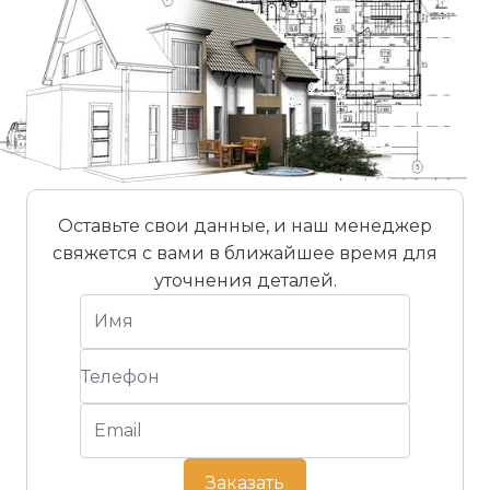
прохладным летом, позволяя существенно
экономить на отоплении и
кондиционировании в течение всего срока
эксплуатации.
Экологическая чистота и "дышащий" дом
Газобетонный блок производится
исключительно из природных, минеральных
компонентов, без вредных примесей.
Оставьте свои данные, и наш менеджер
PORISTON – это экологически чистый
свяжется с вами в ближайшее время для
материал, который "дышит", обеспечивая
уточнения деталей.
оптимальный микроклимат в Вашем доме,
безопасный и комфортный для здоровья всей
семьи.
Высокая прочность при оптимальном весе
Автоклавная обработка придает блокам
PORISTON идеальное соотношение крепости
и плотности. Это означает, что вы получаете
надежные несущие стены с относительно
Заказать