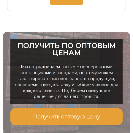
небольшим весом, что снижает нагрузку на
фундамент (а следовательно, и расход на него)
и упрощает монтаж.
Ассортимент решений и поддержка
Мы предлагаем широкий спектр газобетонных
блоков разной плотности и размеров, а также
ПОЛУЧИТЬ ПО ОПТОВЫМ
сопутствующие материалы. Кроме того,
ЦЕНАМ
предоставляем квалифицированную
техническую поддержку и консультации,
Мы сотрудничаем только с проверенными
помогая Вам выбрать наилучшее решение для
поставщиками и заводами, поэтому можем
гарантировать высокое качество продукции,
проекта и обеспечивая бесперебойный
своевременную доставку и гибкие условия для
процесс строительства.
каждого клиента. Подберём наилучшее
решение для вашего проекта.
Мы уверены, что каждый заслуживает
качественного и надежного строительного
Получить оптовую цену
материала. Поэтому мы формируем цену на
газобетонную продукцию так, чтобы она была