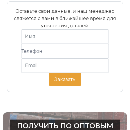
вертикально і кріпиться за
допомогою двох
Оставьте свои данные, и наш менеджер
спеціальних гвинтів з
свяжется с вами в ближайшее время для
нержавіючої сталі. Головки
уточнения деталей.
гвинтів повністю
покриваються наступним
рядом сланцю і, таким
чином, залишаються
схованими.
Заказать
ПОЛУЧИТЬ ПО ОПТОВЫМ