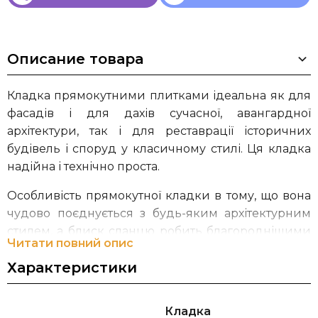
Описание товара
Кладка прямокутними плитками ідеальна як для
фасадів і для дахів сучасної, авангардної
архітектури, так і для реставрації історичних
будівель і споруд у класичному стилі. Ця кладка
надійна і технічно проста.
Особливість прямокутної кладки в тому, що вона
чудово поєднується з будь-яким архітектурним
стилем, а блиск сланцю робить благороднішими
Читати повний опис
навіть прості фасади, захищаючи їх від негоди на
Характеристики
віки.
Кладка
У цьому виді кладки можливо використовувати