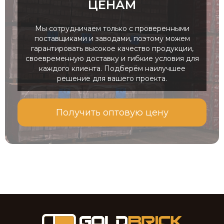
ЦЕНАМ
Мы сотрудничаем только с проверенными
поставщиками и заводами, поэтому можем
гарантировать высокое качество продукции,
Система монтажу з
своевременную доставку и гибкие условия для
видимим кріпленням
каждого клиента. Подберём наилучшее
решение для вашего проекта.
Система монтажу
природного сланцю з
Получить оптовую цену
видимим кріпленням.
Сланець монтується
традиційним способом –
вертикально за
допомогою одного
спеціального кляймера з
нержавіючої пофарбованої
сталі.