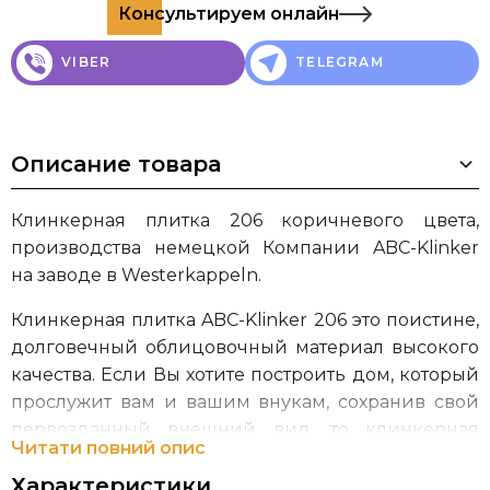
Консультируем онлайн
VIBER
TELEGRAM
Описание товара
Клинкерная плитка 206 коричневого цвета,
производства немецкой Компании ABC-Klinker
на заводе в Westerkappeln.
Клинкерная плитка ABC-Klinker 206 это поистине,
долговечный облицовочный материал высокого
качества. Если Вы хотите построить дом, который
прослужит вам и вашим внукам, сохранив свой
первозданный внешний вид, то клинкерная
Читати повний опис
плитка от ABC-Klinker это именно то, что Вам
Характеристики
необходимо! Особенным отличительным