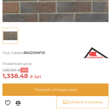
Код товара:
RM210NF10
Розничная цена
1,632.80 ₴
-18%
1,338.48
₴ /шт
Получить оптовую цену
Добавить в корзину