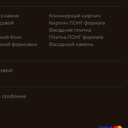
з камня
Клинкерный кирпич
довой
Кирпич ЛОНГ формата
Фасадная плитка
кий блок
Плитка ЛОНГ формата
чной формовки
Фасадный камень
зврат
о проблеме