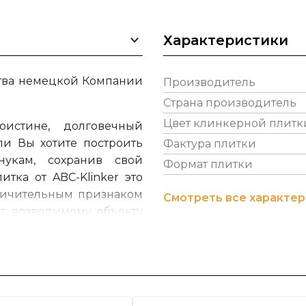
Характеристики
ства немецкой Компании
Производитель
Страна производитель
Цвет клинкерной плитк
оистине, долговечный
ли Вы хотите построить
Фактура плитки
укам, сохранив свой
Формат плитки
тка от ABC-Klinker это
личительным признаком
Смотреть все характе
ет возводимому объекту
мосферу, подчеркивая
nkergruppe находится в
entelg. Ком
пания ABC-