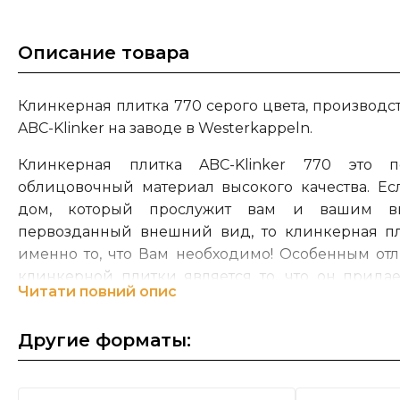
Описание товара
Клинкерная плитка 770 серого цвета, производ
ABC-Klinker на заводе в Westerkappeln.
Клинкерная плитка ABC-Klinker 770 это п
облицовочный материал высокого качества. Ес
дом, который прослужит вам и вашим вн
первозданный внешний вид, то клинкерная пли
именно то, что Вам необходимо! Особенным от
клинкерной плитки является то, что он прида
Читати повний опис
уникальный вид и создает неповторимую ат
индивидуальность каждого клинкерного фасада.
Другие форматы:
На сегодняшний день группа компаний ABC – Kli
управлении уже пятого поколения семьи
Ber