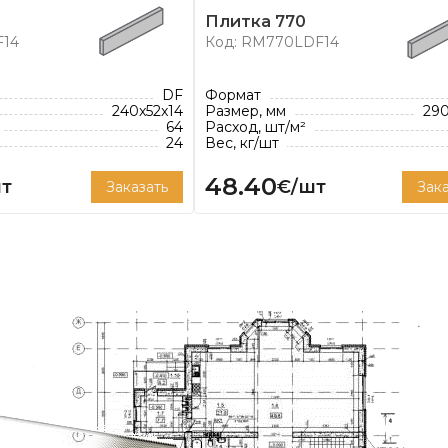
готавливают: клинкерную
Плитка 770
й клинкерный кирпич,
F14
Код: RM770LDF14
ной толщины шва 12 мм
DF
Формат
240x52x14
Размер, мм
290
64
Расход, шт/м²
24
Вес, кг/шт
48.40
т
€/шт
Заказать
Зака