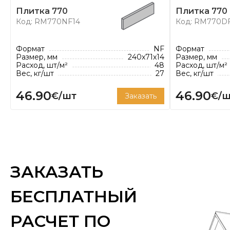
Klinker владеет шестью заводами, на которых из
Плитка 770
Плитка 770
фасадную и напольную плитку, облицовочны
Код: RM770NF14
Код: RM770D
клинкерную брусчатку, керамическую черепицу.
*Расход плитки указан из расчета рекомендован
Формат
NF
Формат
Размер, мм
240x71x14
Размер, мм
Расход, шт/м²
48
Расход, шт/м²
Вес, кг/шт
27
Вес, кг/шт
46.90
46.90
€/шт
€/ш
Заказать
ЗАКАЗАТЬ
БЕСПЛАТНЫЙ
РАСЧЕТ ПО