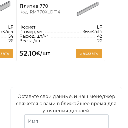
Плитка 770
Код: RM770XLDF14
LF
Формат
LF
x52x14
Размер, мм
365x52x14
54
Расход, шт/м²
42
26
Вес, кг/шт
26
52.10
€/шт
зать
Заказать
Оставьте свои данные, и наш менеджер
свяжется с вами в ближайшее время для
уточнения деталей.