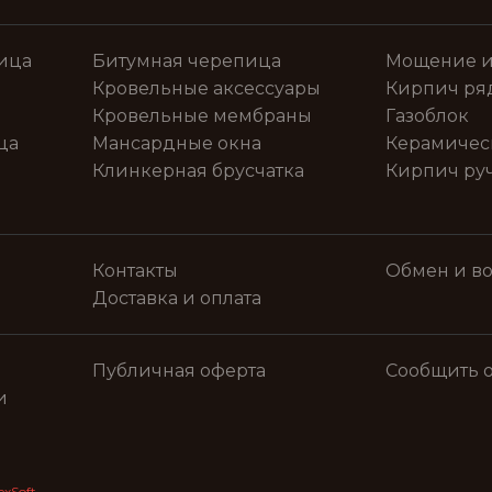
ица
Битумная черепица
Мощение и
Кровельные аксессуары
Кирпич ря
Кровельные мембраны
Газоблок
ца
Мансардные окна
Керамичес
Клинкерная брусчатка
Кирпич ру
Контакты
Обмен и во
Доставка и оплата
Публичная оферта
Сообщить 
и
exSoft