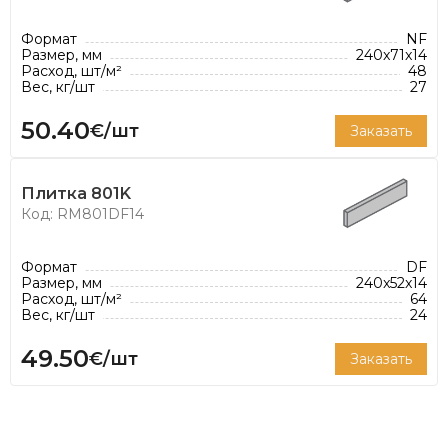
*Расход плитки указан из расчета
Формат
NF
рекомендованной толщины шва 12 мм
Размер, мм
240x71x14
Расход, шт/м²
48
Вес, кг/шт
27
50.40
€/шт
Заказать
Плитка 801K
Код: RM801DF14
Формат
DF
Размер, мм
240x52x14
Расход, шт/м²
64
Вес, кг/шт
24
49.50
€/шт
Заказать