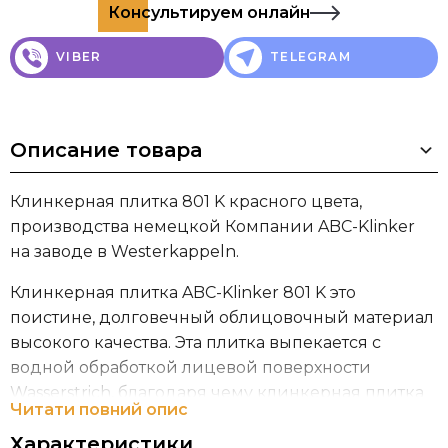
Консультируем онлайн
VIBER
TELEGRAM
Описание товара
Клинкерная плитка 801 K красного цвета,
производства немецкой Компании ABC-Klinker
на заводе в Westerkappeln.
Клинкерная плитка ABC-Klinker 801 K это
поистине, долговечный облицовочный материал
высокого качества. Эта плитка выпекается с
водной обработкой лицевой поверхности
Wasserstrich, благодаря чему клинкерная плитка
Читати повний опис
имеет текстуру и внешний вид кирпича ручной
Характеристики
формовки. Если Вы хотите построить дом,