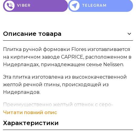
VIBER
TELEGRAM
Описание товара
Плитка ручной формовки Flores изготавливается
на кирпичном заводе CAPRICE, расположенном в
Нидерландах, принадлежащем семье Nelissen.
Эта плитка изготовлена из высококачественной
желтой речной глины, происходящей из
Нидерландов.
Преимущественно желтый оттенок с серо-
черными оттенками.
Читати повний опис
Характеристики
* Расход плитки указан из расчета
рекомендуемой толщины шва 12 мм.