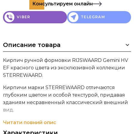
Консультируем онлайн
VIBER
TELEGRAM
Описание товара
Кирпич ручной формовки RIJSWAARD Gemini HV
EF красного цвета из эксклюзивной коллекции
STERREWAARD.
Кирпичи марки STERREWAARD отличаются
глубоким цветом и особой текстурой, придавая
зданиям несравненный классический внешний
вид.
Кирпичный завод Steenfabriek De Rijswaard имеет
Читати повний опис
120-летнюю историю существования и
Характеристики