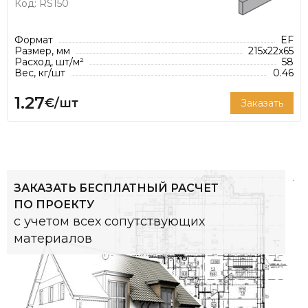
энергоэффективными.
Код: RS150
*Расход кирпича указан из расчета
Формат
EF
рекомендованной толщины шва 12 мм.
Размер, мм
215x22x65
Расход, шт/м²
58
Вес, кг/шт
0.46
1.27
€/шт
Заказать
ЗАКАЗАТЬ БЕСПЛАТНЫЙ РАСЧЕТ
ПО ПРОЕКТУ
с учетом всех сопутствующих
материалов