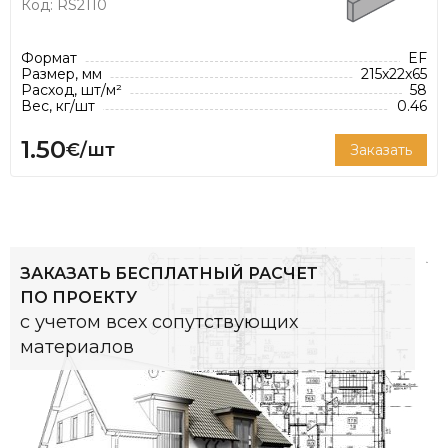
продукты, которые стали более
Код: RS2110
энергоэффективными.
Формат
EF
*Расход кирпича указан из расчёта
Размер, мм
215x22x65
Расход, шт/м²
58
рекомендованной толщины шва 12 мм
Вес, кг/шт
0.46
1.50
€/шт
Заказать
ЗАКАЗАТЬ БЕСПЛАТНЫЙ РАСЧЕТ
ПО ПРОЕКТУ
с учетом всех сопутствующих
материалов