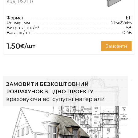
Код: RS2110
рекомендованої товщини шва 12 мм.
Формат
EF
Розмір, мм
215x22x65
Витрата, шт/м²
58
Вага, кг/шт
0.46
1.50
€/шт
Замовити
ЗАМОВИТИ БЕЗКОШТОВНИЙ
РОЗРАХУНОК ЗГІДНО ПРОЕКТУ
враховуючи всі супутні матеріали