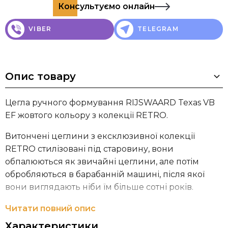
Консультуємо онлайн
VIBER
TELEGRAM
Опис товару
Цегла ручного формування RIJSWAARD Texas VB
EF жовтого кольору з колекції RETRO.
Витончені цеглини з ексклюзивної колекції
RETRO стилізовані під старовину, вони
обпалюються як звичайні цеглини, але потім
обробляються в барабанній машині, після якої
вони виглядають ніби їм більше сотні років.
Цегельний завод Steenfabriek De Rijswaard має
Читати повний опис
120-річну історію існування та виробляє понад 130
Характеристики