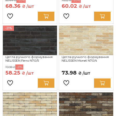
-20%
-20%
85.44 ₴
75.02 ₴
68.36
60.02
₴ /шт
₴ /шт
-21%
Цегла ручного формування
Цегла ручного формування
NELISSEN Ferro N70/5
NELISSEN Monet N70/4
-21%
73.98 ₴
58.25
73.98
₴ /шт
₴ /шт