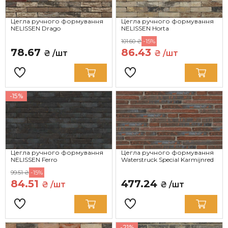
Цегла ручного формування
Цегла ручного формування
NELISSEN Drago
NELISSEN Horta
-15%
101.60 ₴
78.67
86.43
₴ /шт
₴ /шт
-15%
Цегла ручного формування
Цегла ручного формування
NELISSEN Ferro
Waterstruck Special Karmijnred
-15%
99.51 ₴
84.51
477.24
₴ /шт
₴ /шт
-21%