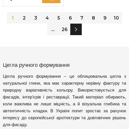
1
2
3
4
5
6
7
8
9
10
...
26
Цегла ручного формування
Цегла ручного формування – це облицювальна цегла з
натуральної глини, яка має характерну нерівну фактуру та
природну варіативність кольору. Використовується для
фасадів, інтер’єрів і реставрації. Такий матеріал обирають,
коли важлива не лише міцність, а й візуальна глибина та
автентичність кладки. В Україні попит зростає за рахунок
інтересу до європейської архітектури та довговічних рішень
для фасаду.