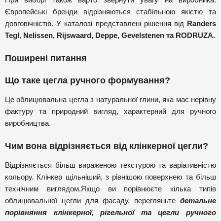
Європейські бренди відрізняються стабільною якістю та
довговічністю. У каталозі представлені рішення від
Randers
Tegl
,
Nelissen
,
Rijswaard
,
Deppe
,
Gevelstenen
та
RODRUZA
.
Поширені питання
Що таке цегла ручного формування?
Це облицювальна цегла з натуральної глини, яка має нерівну
фактуру та природний вигляд, характерний для ручного
виробництва.
Чим вона відрізняється від клінкерної цегли?
Відрізняється більш вираженою текстурою та варіативністю
кольору. Клінкер щільніший, з рівнішою поверхнею та більш
технічним виглядом.Якщо ви порівнюєте кілька типів
облицювальної цегли для фасаду, перегляньте
детальне
порівняння клінкерної, рігельної та цегли ручного