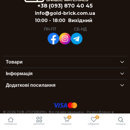
+38 (093) 870 40 45
info@gold-brick.com.ua
10:00 - 18:00
Вихідний
ПН-ПТ
СБ-НД
Товари
Інформація
Додаткові посилання
© 2026 ТОВ «ГОЛДБРІК». Всі права захищені.. Розроблено в
0
0
StexSoft
головна
каталог
кошик
обране
пошук