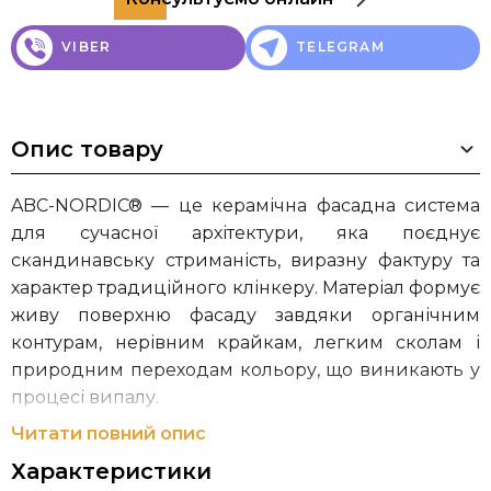
VIBER
TELEGRAM
Опис товару
ABC-NORDIC® — це керамічна фасадна система
для сучасної архітектури, яка поєднує
скандинавську стриманість, виразну фактуру та
характер традиційного клінкеру. Матеріал формує
живу поверхню фасаду завдяки органічним
контурам, нерівним крайкам, легким сколам і
природним переходам кольору, що виникають у
процесі випалу.
Читати повний опис
Серія Nordic підходить для облицювання фасадів
Характеристики
і покрівлі, дозволяючи створювати цілісний