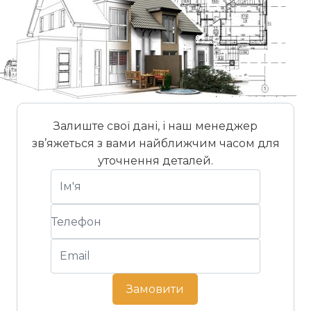
Залиште свої дані, і наш менеджер
зв’яжеться з вами найближчим часом для
C-профіль
L-профіль
уточнення деталей.
ABC-Klinkergruppe — німецький виробник
клінкерних матеріалів, що спеціалізується на
фасадних, покрівельних і керамічних рішеннях
для сучасної архітектури. Продукція бренду
поєднує традиції випалу кераміки, стабільну
якість і виразну естетику натурального клінкеру.
Замовити