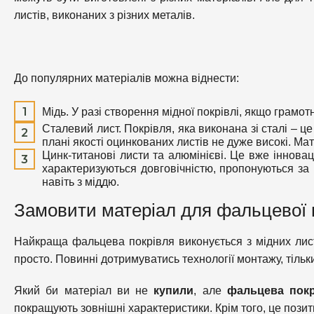
листів, виконаних з різних металів.
До популярних матеріалів можна віднести:
Мідь. У разі створення мідної покрівлі, якщо грамот
Сталевий лист. Покрівля, яка виконана зі сталі – 
плані якості оцинкованих листів не дуже високі. Ма
Цинк-титанові листи та алюмінієві. Це вже інноваці
характеризуються довговічністю, пропонуються за 
навіть з міддю.
Замовити матеріал для фальцевої п
Найкраща фальцева покрівля виконується з мідних лист
просто. Повинні дотримуватись технології монтажу, тільки
Який би матеріал ви не
купили
, але
фальцева пок
покращують зовнішні характеристики. Крім того, це позит