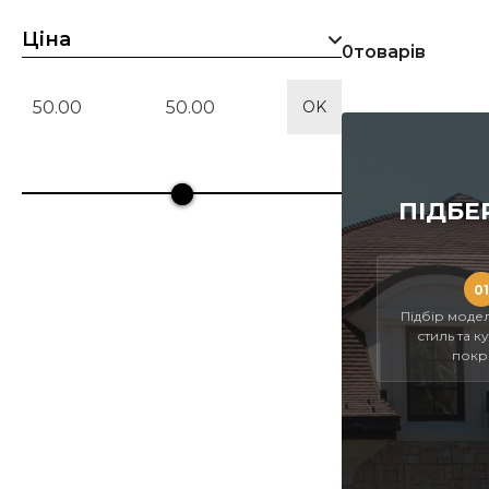
Ціна
0
товарів
OK
ПІДБЕ
01
Підбір модел
стиль та к
покрі