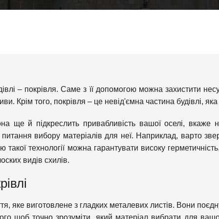
дівлі – покрівля. Саме з її допомогою можна захистити несу
ви. Крім того, покрівля – це невід'ємна частина будівлі, я
она ще й підкреслить привабливість вашої оселі, вкаже
о питання вибору матеріалів для неї. Наприклад, варто зве
ю такої технології можна гарантувати високу герметичність,
оских видів схилів.
рівлі
тя, яке виготовлене з гладких металевих листів. Вони поєд
того щоб точно зрозуміти, який матеріал вибрати для вашо