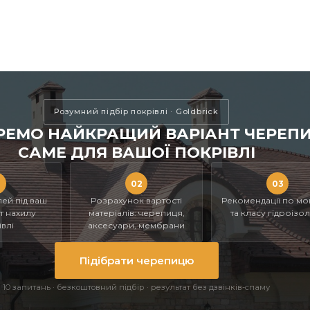
Розумний підбір покрівлі · Goldbrick
РЕМО НАЙКРАЩИЙ ВАРІАНТ ЧЕРЕПИ
САМЕ ДЛЯ ВАШОЇ ПОКРІВЛІ
02
03
ей під ваш
Розрахунок вартості
Рекомендації по мо
ут нахилу
матеріалів: черепиця,
та класу гідроізол
влі
аксесуари, мембрани
Підібрати черепицю
10 запитань · безкоштовний підбір · результат без дзвінків-спаму