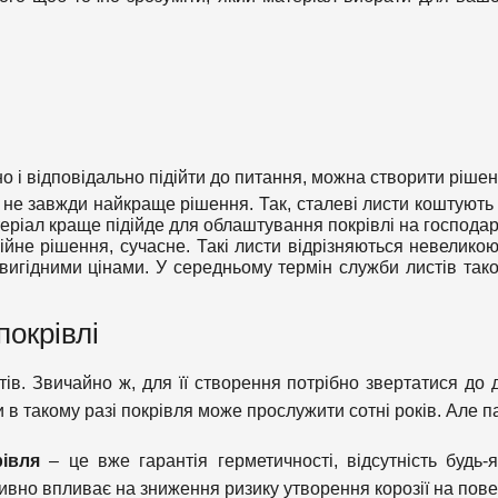
но і відповідально підійти до питання, можна створити рішен
це не завжди найкраще рішення. Так, сталеві листи коштують
теріал краще підійде для облаштування покрівлі на господа
йне рішення, сучасне. Такі листи відрізняються невеликою 
вигідними цінами. У середньому термін служби листів тако
окрівлі
ів. Звичайно ж, для її створення потрібно звертатися до 
 в такому разі покрівля може прослужити сотні років. Але п
рівля
– це вже гарантія герметичності, відсутність будь
ивно впливає на зниження ризику утворення корозії на пове