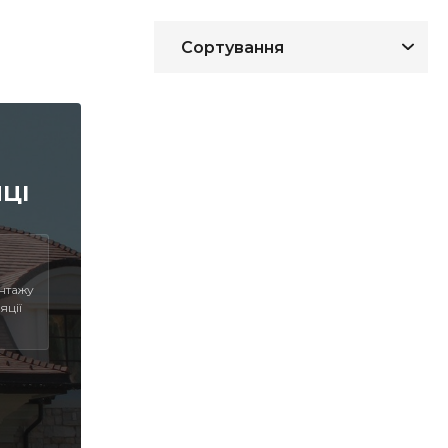
ЦІ
нтажу
яції