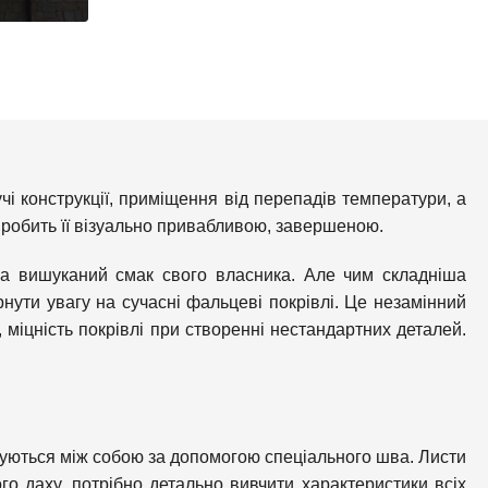
чі конструкції, приміщення від перепадів температури, а
ка робить її візуально привабливою, завершеною.
 на вишуканий смак свого власника. Але чим складніша
рнути увагу на сучасні фальцеві покрівлі. Це незамінний
 міцність покрівлі при створенні нестандартних деталей.
нуються між собою за допомогою спеціального шва. Листи
го даху, потрібно детально вивчити характеристики всіх