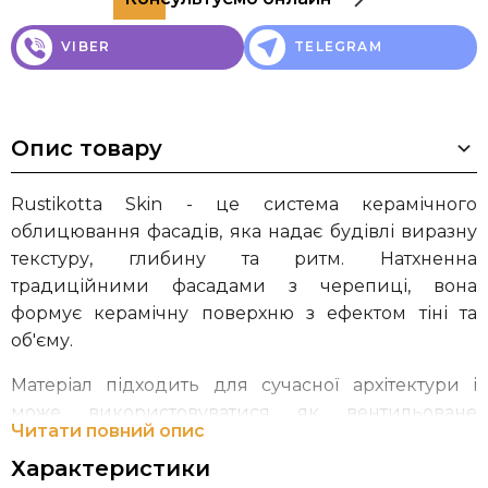
VIBER
TELEGRAM
Опис товару
Rustikotta Skin - це система керамічного
облицювання фасадів, яка надає будівлі виразну
текстуру, глибину та ритм. Натхненна
традиційними фасадами з черепиці, вона
формує керамічну поверхню з ефектом тіні та
об'єму.
Матеріал підходить для сучасної архітектури і
може використовуватися як вентильоване
Читати повний опис
фасадне облицювання або як система прямого
Характеристики
монтажу на фасад, що дозволяє адаптувати