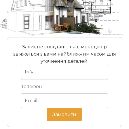
які відповідають вимогам архітекторів,
девелоперів і забудовників. Продукція Tempio
відзначається стабільною якістю, точною
геометрією та зручністю монтажу.
Рішення бренду широко застосовуються в
житлових комплексах, комерційній нерухомості та
Залиште свої дані, і наш менеджер
реконструкції об’єктів, де важливі довговічність,
зв’яжеться з вами найближчим часом для
естетика та оптимізація конструктивних
уточнення деталей.
навантажень.
Замовити