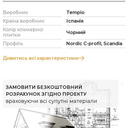
рішення під різні типи будівель та конструктивні
завдання.
Виробник
Tempio
Система Rustikotta Skin представлена ​​у двох
Країна виробник
Іспанія
формах: Classic та Prime, що дає більше
Колір клінкерної
можливостей при виборі зовнішнього вигляду
Чорний
плитки
фасаду.
Профіль
Nordic C-profil, Scandia
Дивитись всі характеристики
Classic
Prime
ЗАМОВИТИ БЕЗКОШТОВНИЙ
Tempio — європейський виробник фасадних
РОЗРАХУНОК ЗГІДНО ПРОЕКТУ
враховуючи всі супутні матеріали
матеріалів, що спеціалізується на інноваційних
клінкерних рішеннях для сучасної архітектури.
Компанія поєднує естетику традиційної цегли з
сучасними технологіями, створюючи матеріали,