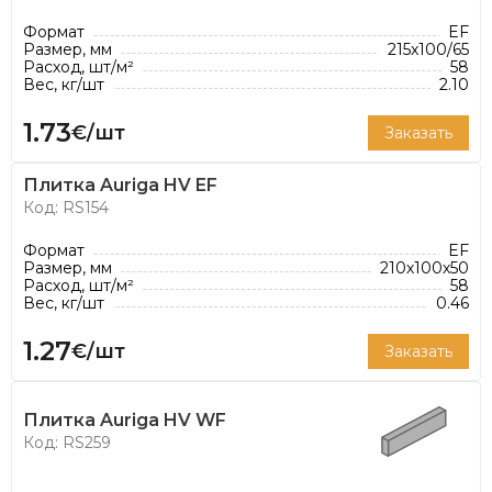
продукты, которые стали более
энергоэффективными.
Формат
EF
Размер, мм
215x100/65
Расход, шт/м²
58
*Расход кирпича указан из расчета
Вес, кг/шт
2.10
рекомендованной толщины шва 12 мм
1.73
€/шт
Заказать
Плитка Auriga HV EF
Код: RS154
Формат
EF
Размер, мм
210х100х50
Расход, шт/м²
58
Вес, кг/шт
0.46
1.27
€/шт
Заказать
Плитка Auriga HV WF
Код: RS259