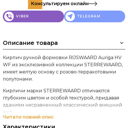
Консультируем онлайн
VIBER
TELEGRAM
Описание товара
Кирпич ручной формовки RIJSWAARD Auriga HV
WF из эксклюзивной коллекции STERREWAARD,
имеет желтую основу с розово-терракотовыми
полутонами.
Кирпичи марки STERREWAARD отличаются
глубоким цветом и особой текстурой, придавая
зданиям несравненный классический внешний
вид.
Читати повний опис
Кирпичный завод Steenfabriek De Rijswaard имеет
Характеристики