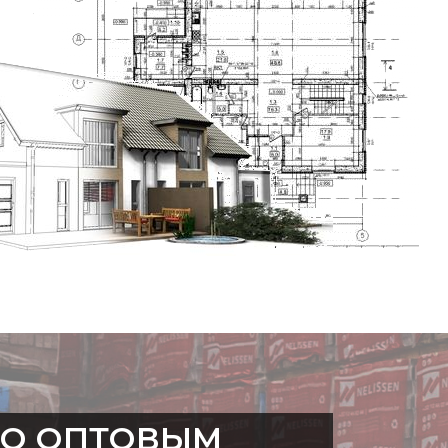
334 x 420 мм
300 мм
310 - 340 мм
9.8 – 10.7 шт/м²
4,7 кг/шт
47 кг/м²
1057 кг
22°
216 шт
ПО ОПТОВЫМ