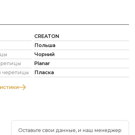
CREATON
Польша
ицы
Чорний
ерепицы
Planar
й черепицы
Пласка
ристики
Оставьте свои данные, и наш менеджер