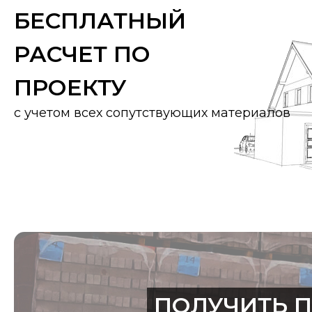
Размеры (прибл.)
БЕСПЛАТНЫЙ
Ширина покрытия (прибл.)
РАСЧЕТ ПО
Расстояние между обрешеткой (прибл.)
ПРОЕКТУ
Расход черепицы на м2 (прибл.)
с учетом всех сопутствующих материалов
Вес черепицы (прибл.)
Вес на м² (прибл.)
Вес поддона (прибл.)
Стандартный уклон крыши
Штук на поддоне
ПОЛУЧИТЬ 