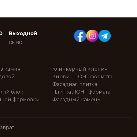
0
Выходной
СБ-ВС
з камня
Клинкерный кирпич
довой
Кирпич ЛОНГ формата
Фасадная плитка
кий блок
Плитка ЛОНГ формата
чной формовки
Фасадный камень
зврат