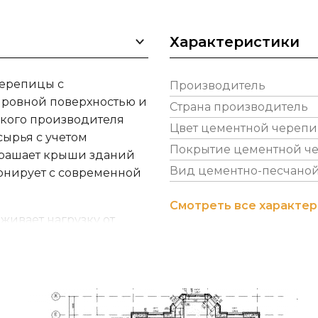
Характеристики
черепицы с
Производитель
 ровной поверхностью и
Страна производитель
кого производителя
Цвет цементной череп
сырья с учетом
Покрытие цементной ч
крашает крыши зданий
Вид цементно-песчано
монирует с современной
Смотреть все характе
живает нагрузку от
остаточно высокими
екание воды через
накапливает грязь.