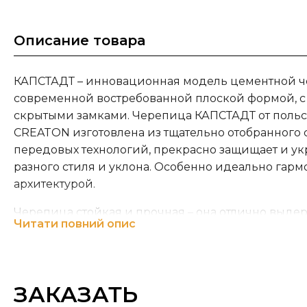
Описание товара
КАПСТАДТ – инновационная модель цементной 
современной востребованной плоской формой, с
скрытыми замками. Черепица КАПСТАДТ от польс
CREATON изготовлена из тщательно отобранного 
передовых технологий, прекрасно защищает и у
разного стиля и уклона. Особенно идеально гар
архитектурой.
Черепица стойкая и прочная – она отлично выдер
Читати повний опис
ветра и снега. Гидроизоляция обеспечивается д
боковыми замками, которые предотвращают прот
наклонную крышу. Плитка не обрастает мхом и не 
ЗАКАЗАТЬ