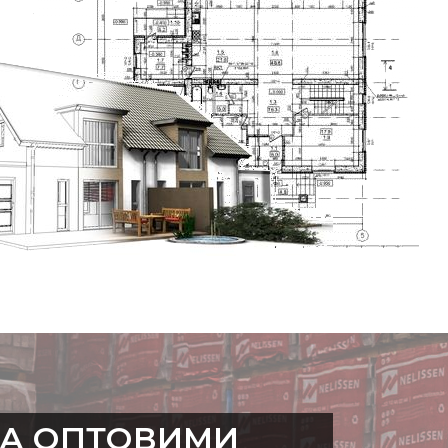
300 мм
310 - 340 мм
9.8 – 10.7 шт/м²
4,7 кг/шт
47 кг/м²
1057 кг
22°
216 шт
ЗА ОПТОВИМИ