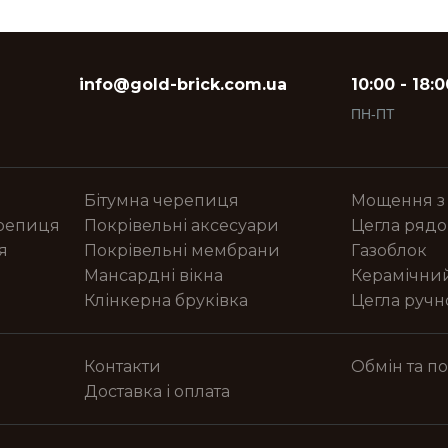
info@gold-brick.com.ua
10:00 - 18:0
ПН-ПТ
Бітумна черепиця
Мощення з
ерепиця
Покрівельні аксесуари
Цегла рядо
я
Покрівельні мембрани
Газоблок
Мансардні вікна
Керамічни
Клінкерна бруківка
Цегла руч
Контакти
Обмін та п
Доставка і оплата