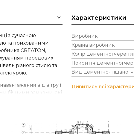
Характеристики
ці з сучасною
Виробник
нею та прихованими
Країна виробник
робника CREATON,
Колір цементної черепи
рахуванням передових
Покриття цементної чер
івель різного стилю та
Вид цементно-піщаної 
хітектурою.
навантаження від вітру і
Дивитись всі характер
ими бічними замками, які
. Плитка не обростає
334 x 420 мм