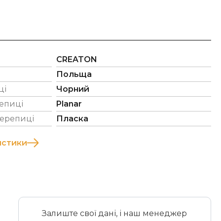
CREATON
Польща
ці
Чорний
епиці
Planar
черепиці
Пласка
истики
Залиште свої дані, і наш менеджер