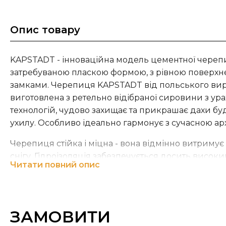
Опис товару
KAPSTADT - інноваційна модель цементної черепи
затребуваною пласкою формою, з рівною поверх
замками. Черепиця KAPSTADT від польського ви
виготовлена з ретельно відібраної сировини з у
технологій, чудово захищає та прикрашає дахи буд
ухилу. Особливо ідеально гармонує з сучасною ар
Черепиця стійка і міцна - вона відмінно витримує 
снігу. Гідроізоляція забезпечується досить висок
Читати повний опис
запобігають просочуванню води крізь похилий дах
мохом і не накопичує бруд.
Розміри (прибл.)
ЗАМОВИТИ