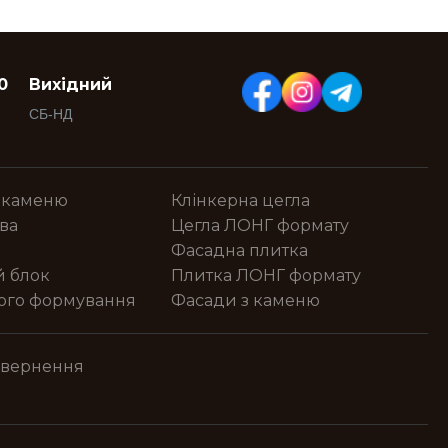
0
Вихідний
СБ-НД
 каменю
Клінкерна цегла
ва
Цегла ЛОНГ формату
Фасадна плитка
й блок
Плитка ЛОНГ формату
ного формування
Фасади з каменю
овернення