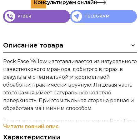
Консультируем онлайн
VIBER
TELEGRAM
Описание товара
Rock Face Yellow изготавливается из натурального
известнякового мрамора, добытого в горах, в
результате специальной и кропотливой
обработки практически вручную. Лицевая часть
этого камня имеет натуральную колотую
поверхность. При этом тыльная сторона ровная и
обработана машинным способом.
Благодаря светло-желтому цвету камня Rock Face
Читати повний опис
Yellow в сочетании с рельефной поверхностью
Характеристики
фасад приобретает внушительный и