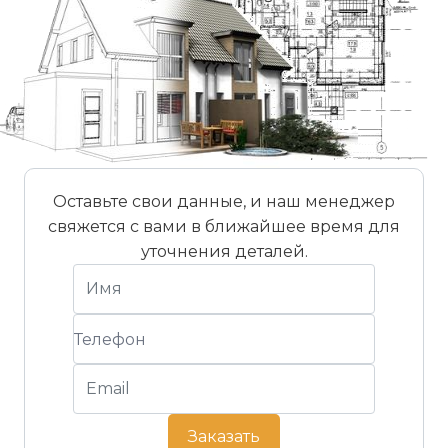
Вес
Расход
палеты,
м2/
Наименование
Толщина
кг
палет
Rock Face Yellow
3-4 см
1500
20
Угловой элемент
3-4 см
850
30
Оставьте свои данные, и наш менеджер
Rock Face Yellow
свяжется с вами в ближайшее время для
уточнения деталей.
Заказать