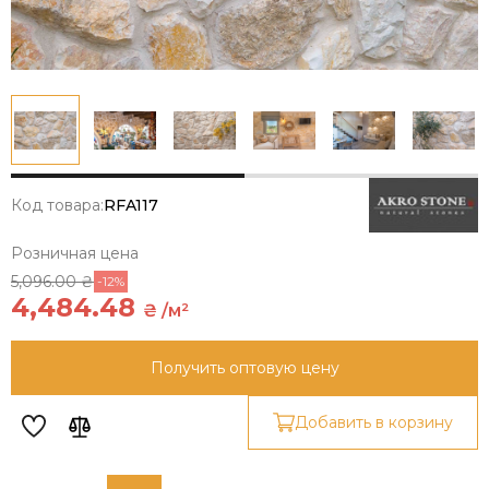
Код товара:
RFA117
Розничная цена
5,096.00 ₴
-12%
4,484.48
₴ /м²
Получить оптовую цену
Добавить в корзину