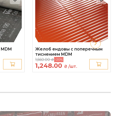
а MDM
Желоб ендовы с поперечным
тиснением MDM
1,560.00 ₴
-20%
1,248.00
₴ /шт.