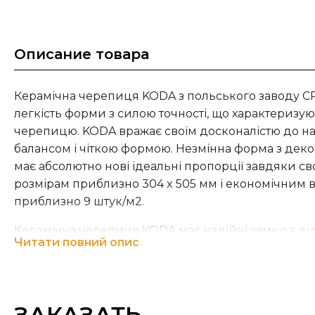
Описание товара
Керамічна черепиця KODA з польського заводу C
легкість форми з силою точності, що характеризую
черепицю. KODA вражає своїм досконалістю до н
балансом і чіткою формою. Незмінна форма з де
має абсолютно нові ідеальні пропорції завдяки 
розмірам приблизно 304 x 505 мм і економічним
приблизно 9 штук/м2.
Керамічна черепиця KODA має надійні замки з д
Читати повний опис
герметичності та систему водовідведення з повер
гарантують довговічність даху. Високоякісне анг
NAUNANCE і покриття FINESSE підвищують стійкіс
шкідливого впливу будь-яких атмосферних факто
ЗАКАЗАТЬ