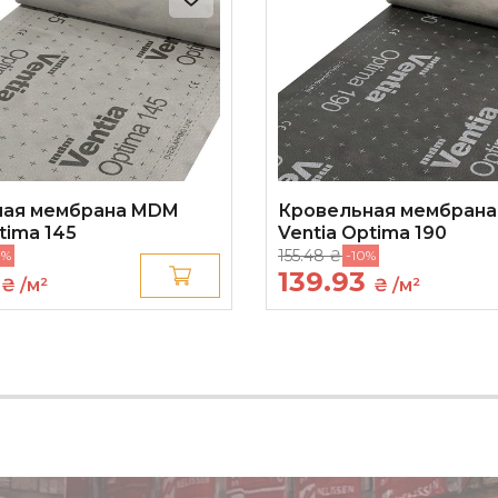
ная мембрана MDM
Кровельная мембран
tima 145
Ventia Optima 190
155.48 ₴
0%
-10%
6
139.93
₴ /м²
₴ /м²