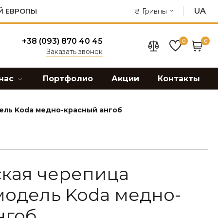
UA
Й ЕВРОПЫ
₴
Гривны
+38 (093) 870 40 45
0
0
Заказать звонок
нас
Портфолио
Акции
Контакты
ель Koda медно-красный ангоб
кая черепица
одель Koda медно-
нгоб