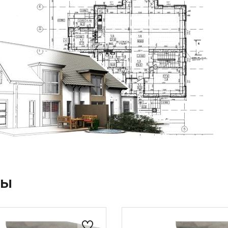
304 x 505 мм
260 - 263 мм
393 - 433 мм
9.0 – 9.9 шт/м²
4,9 кг/шт
46 кг/м²
838.2 кг
20°
лы
30°
168 шт