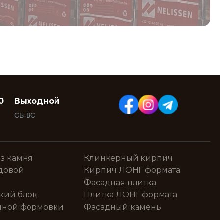
0
Выходной
СБ-ВС
з камня
Клинкерный кирпич
довой
Кирпич ЛОНГ формата
Фасадная плитка
кий блок
Плитка ЛОНГ формата
чной формовки
Фасадный камень