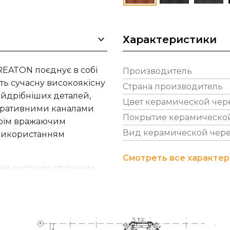
Характеристики
REATON поєднує в собі
Производитель
ть сучасну високоякісну
Страна производитель
айдрібніших деталей,
Цвет керамической че
коративними каналами
Покрытие керамическо
своїм вражаючим
Вид керамической чер
 використанням
Смотреть все характе
уже високим ступенем
хні черепиці, що
обоване покриття
ть черепиці до
рів.