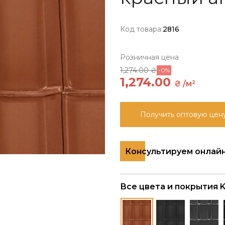
Код товара:
2816
Розничная цена
1,274.00 ₴
-0%
1,274.00
₴ /м²
Получить оптовую цен
Консультируем онлай
Все цвета и покрытия 