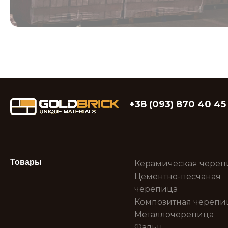
+38 (093) 870 40 45
Товары
Керамическая череп
Цементно-песчаная
черепица
Композитная черепи
Металлочерепица
Фальц