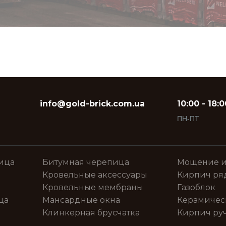
info@gold-brick.com.ua
10:00 - 18:0
ПН-ПТ
ица
Битумная черепица
Мощение и
Кровельные аксессуары
Кирпич ря
Кровельные мембраны
Газоблок
ца
Мансардные окна
Керамичес
Клинкерная брусчатка
Кирпич ру