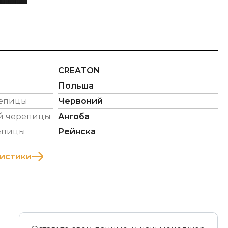
CREATON
Польша
репицы
Червоний
й черепицы
Ангоба
епицы
Рейнска
ристики