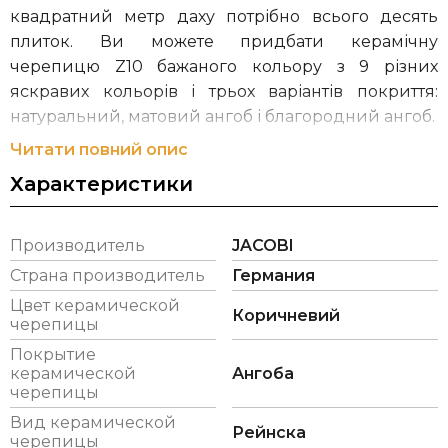
квадратний метр даху потрібно всього десять
плиток. Ви можете придбати керамічну
черепицю Z10 бажаного кольору з 9 різних
яскравих кольорів і трьох варіантів покриття:
натуральний, матовий ангоб і благородний ангоб.
Читати повний опис
Компанія Jacobi-Walther була заснована в 1860 р.
Характеристики
Йозефом Якобі. Наразі групою компаній керують
п'ять представників V і VI поколінь сім'ї Якобі.
Компанія виробляє 20 моделей черепиці, в 50 і
Производитель
JACOBI
більше кольорових відтінках і п'яти видів
Страна производитель
Германия
поверхонь.
Цвет керамической
Коричневий
черепицы
Размеры (прибл.)
290 x 456 мм
Покрытие
керамической
Ангоба
Ширина покрытия (прибл.)
265 мм
черепицы
Высота покрытия (прибл.)
355 - 380 мм
Вид керамической
Рейнска
черепицы