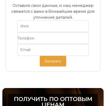
Оставьте свои данные, и наш менеджер
Расход черепицы на м²
14,2 шт/м²
свяжется с вами в ближайшее время для
(прибл.)
уточнения деталей.
Вес черепицы (прибл.)
3,4 кг/шт
Вес на м² (прибл.)
47,9 – 50,3 кг/
м²
Минимальный уклон крыши
14° за ЗВДХ
Стандартный уклон крыши
22°
Заказать
Штук на европоддоне
280 шт
Упаковка
40 пачек по
7 шт.
ПОЛУЧИТЬ ПО ОПТОВЫМ
ЦЕНАМ