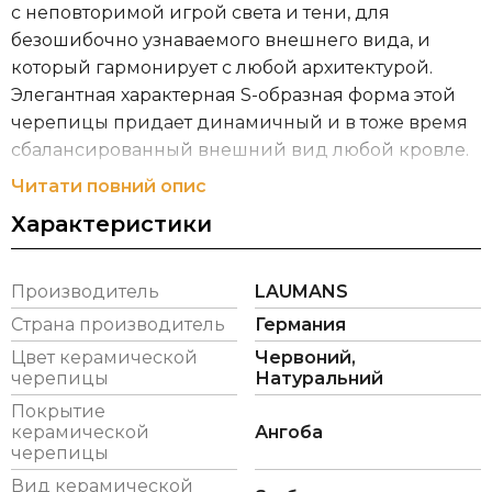
с неповторимой игрой света и тени, для
безошибочно узнаваемого внешнего вида, и
который гармонирует с любой архитектурой.
Элегантная характерная S-образная форма этой
черепицы придает динамичный и в тоже время
сбалансированный внешний вид любой кровле.
Читати повний опис
IDEAL VARIABEL® является мелкоформатной
Характеристики
черепицей, с средним расходом 14,2 шт/м².
Уникальность этой черепицы заключается в
запатентированной форме замковых
Производитель
LAUMANS
соединений, благодаря чему, имеет самое
Страна производитель
Германия
надежное перекрытие в местах стыка четырех
Цвет керамической
Червоний,
черепиц. Еще одним преимуществом всей
черепицы
Натуральний
продукции Laumans является ее покрытие: ангоб
Покрытие
и глазурь высочайшего качества с достаточно
керамической
Ангоба
плотным нанесением.
черепицы
Вид керамической
LAUMANS это традиции, которые переходят из