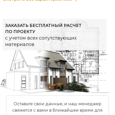
незапамятных времен. С момента основания
Штефаном Лаумансом в 1896 году первого
кровельного завода и до сегодняшнего дня,
многие поколения привели компанию Laumans к
ЗАКАЗАТЬ БЕСПЛАТНЫЙ РАСЧЕТ
ее современному уровню и качеству.
ПО ПРОЕКТУ
с учетом всех сопутствующих
материалов
Размеры (прибл.)
415 x 245 мм
Ширина покрытия (прибл.)
200 мм
Расстояние между
330 - 350 мм
обрешеткой (прибл.)
Расход черепицы на м2
14,3 шт/м²
(прибл.)
Вес черепицы (прибл.)
3,7 кг/шт
Оставьте свои данные, и наш менеджер
свяжется с вами в ближайшее время для
Вес на м² (прибл.)
52,9 – 56,2 кг/