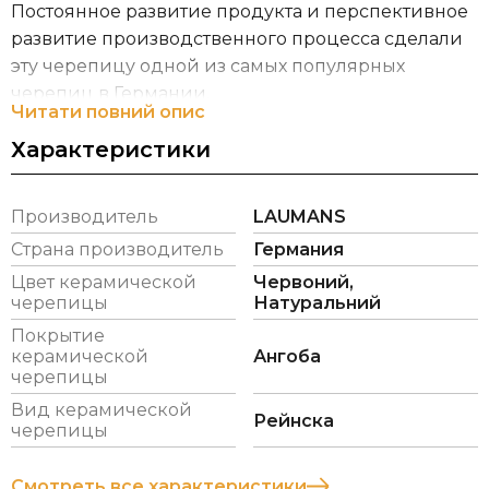
Постоянное развитие продукта и перспективное
развитие производственного процесса сделали
эту черепицу одной из самых популярных
черепиц в Германии.
Читати повний опис
RHEINLAND VARIABEL® является
Характеристики
мелкоформатной черепицей, со средним
расходом 14,3 шт/м2. Одним из преимуществ всей
Производитель
LAUMANS
продукции Laumans является ее покрытие: ангоб
и глазурь высокого качества с достаточно
Страна производитель
Германия
плотным нанесением.
Цвет керамической
Червоний,
черепицы
Натуральний
LAUMANS это традиции, которые переходят из
Покрытие
поколения в поколение, поэтому черепица с
керамической
Ангоба
именем Laumans считается Премиум класс в
черепицы
Европе, а особенно в Германии!
Вид керамической
Рейнска
черепицы
Глина играла решающую роль в семейной и
корпоративной истории семьи Laumans с
Смотреть все характеристики