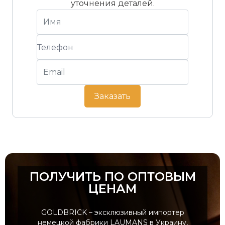
уточнения деталей.
м²
Минимальный уклон крыши
17° за ЗВДХ
Стандартный уклон крыши
25°
Штук на европоддоне
300 шт
Упаковка
50 пачек по
Заказать
6 шт.
ПОЛУЧИТЬ ПО ОПТОВЫМ
ЦЕНАМ
GOLDBRICK – эксклюзивный импортер
немецкой фабрики LAUMANS в Украину,