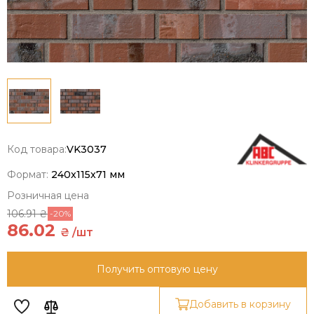
Код товара:
VK3037
Формат:
240x115x71 мм
Розничная цена
106.91 ₴
-20%
86.02
₴ /шт
Получить оптовую цену
Добавить в корзину