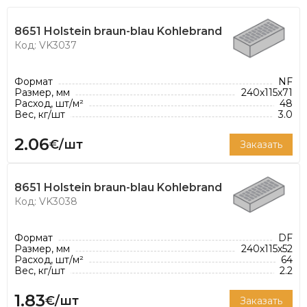
рекомендованной толщины шва 12 мм
8651 Holstein braun-blau Kohlebrand
Код: VK3037
Формат
NF
Размер, мм
240х115х71
Расход, шт/м²
48
Вес, кг/шт
3.0
2.06
€/шт
Заказать
8651 Holstein braun-blau Kohlebrand
Код: VK3038
Формат
DF
Размер, мм
240х115х52
Расход, шт/м²
64
Вес, кг/шт
2.2
1.83
€/шт
Заказать