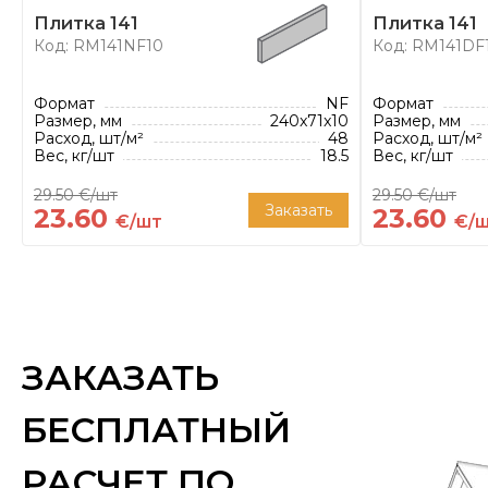
Klinker владеет шестью заводами, на которых из
Плитка 141
Плитка 141
фасадную и напольную плитку, облицовочны
Код: RM141NF10
Код: RM141DF
клинкерную брусчатку, керамическую черепицу.
*Расход плитки указан из расчета рекомендован
Формат
NF
Формат
Размер, мм
240x71x10
Размер, мм
Расход, шт/м²
48
Расход, шт/м²
Вес, кг/шт
18.5
Вес, кг/шт
29.50 €/шт
29.50 €/шт
Заказать
23.60
23.60
€/шт
€/
ЗАКАЗАТЬ
БЕСПЛАТНЫЙ
РАСЧЕТ ПО