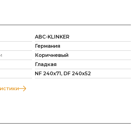
ABC-KLINKER
Германия
и
Коричневый
Гладкая
NF 240х71, DF 240х52
ристики