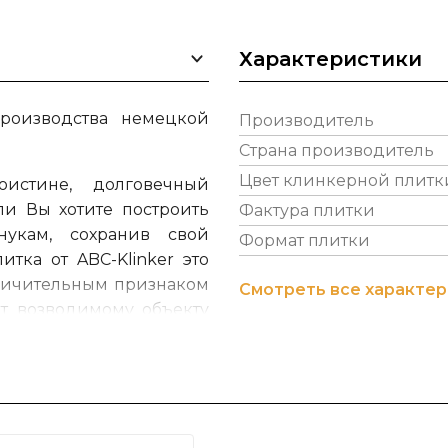
Характеристики
производства немецкой
Производитель
Страна производитель
Цвет клинкерной плитк
оистине, долговечный
ли Вы хотите построить
Фактура плитки
укам, сохранив свой
Формат плитки
тка от ABC-Klinker это
личительным признаком
Смотреть все характе
ет возводимому объекту
мосферу, подчеркивая
nkergruppe находится в
entelg. Ком
пания ABC-