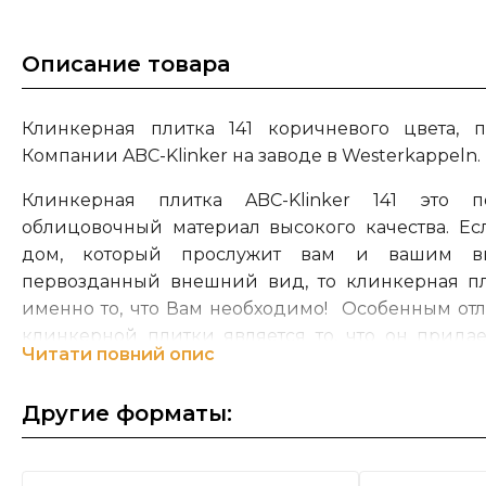
Описание товара
Клинкерная плитка 141 коричневого цвета, 
Компании ABC-Klinker на заводе в Westerkappeln.
Клинкерная плитка ABC-Klinker 141 это п
облицовочный материал высокого качества. Ес
дом, который прослужит вам и вашим вн
первозданный внешний вид, то клинкерная пли
именно то, что Вам необходимо! Особенным от
клинкерной плитки является то, что он прида
Читати повний опис
уникальный вид и создает неповторимую ат
индивидуальность каждого клинкерного фасада.
Другие форматы:
На сегодняшний день группа компаний ABC – Kli
управлении уже пятого поколения семьи
Ber