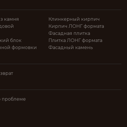
з камня
Клинкерный кирпич
довой
Кирпич ЛОНГ формата
Фасадная плитка
кий блок
Плитка ЛОНГ формата
чной формовки
Фасадный камень
зврат
о проблеме