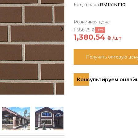
Код товара:
RM141NF10
Розничная цена
1,686.75 ₴
-18%
1,380.54
₴ /шт
Получить оптовую цен
Консультируем онлай