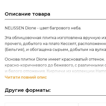
Описание товара
NELISSEN Dione - цвет багрового неба.
Эта облицовочная плитка изготовлена вручную из
прочего, добытого на плато Кесселт, расположенн
(Бельгия), и обогащена сырьем, добытым на вулк
Основа плитки Dione имеет красноватый оттенок. 
красно-коричневого до бежевого, с различными 
и белого отложения. Кирпичи из коллекции Ham
специальных барабанах, благодаря чему имеют в
Читати повний опис
временем кирпича. Представленные цвета практ
отражают цвет реального продукта.
Другие форматы:
*Расход плитки указан из расчета рекомендованн