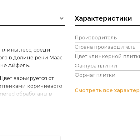
Характеристики
Производитель
Страна производитель
 глины лёсс, среди
Цвет клинкерной плитк
ого в долине реки Маас
ане Айфель.
Фактура плитки
Формат плитки
Цвет варьируется от
оттенками коричневого
Смотреть все характе
mered обработаны в
ид состаренного
ически полностью
ой толщины шва 12 мм.