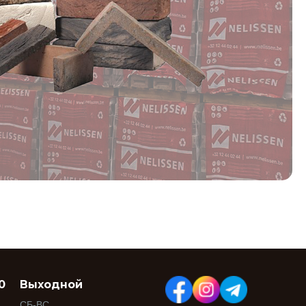
0
Выходной
СБ-ВС