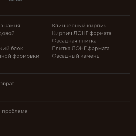
з камня
Клинкерный кирпич
довой
Кирпич ЛОНГ формата
Фасадная плитка
кий блок
Плитка ЛОНГ формата
чной формовки
Фасадный камень
зврат
о проблеме