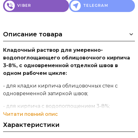
VIBER
TELEGRAM
Описание товара
Кладочный раствор для умеренно-
водопоглощающего облицовочного кирпича
3-8%, с одновременной отделкой швов в
одном рабочем цикле:
- для кладки кирпича облицовочных стен с
одновременной затиркой швов;
- для кирпича с водопоглощением 3-8%;
Читати повний опис
- в состав входит рейнский трасс Тубаг, который
Характеристики
минимизирует высолы;