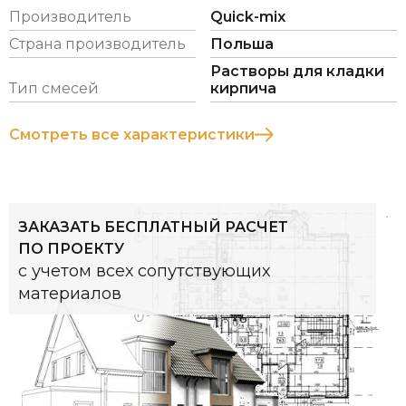
- позволяет быстро возводить кирпичную кладку,
Производитель
Quick-mix
содержит крупные фракции зерн;
Страна производитель
Польша
- для внутреннего и наружного использования;
Растворы для кладки
Тип смесей
кирпича
- 9 цветов кладочного раствора;
Смотреть все характеристики
- расход: ок. 0,9-1 кг / 1 кирпич, при размере
кирпича 240х71х115 мм и высоте шва 10 мм.
Зернистость: 0-4 мм
ЗАКАЗАТЬ БЕСПЛАТНЫЙ РАСЧЕТ
M10 согласно EN 998-2
ПО ПРОЕКТУ
с учетом всех сопутствующих
материалов
Наименование
Артикул
Вес
Мешков
и цвет
мешка,
на
кг/шт
паллете,
шт