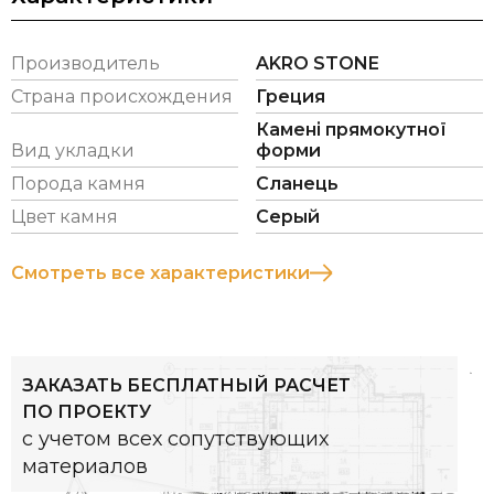
Щільність – 2788.3 кг/м3
Водопоглинання – 0.1 %
Производитель
AKRO STONE
Міцність на стиск:
Поздовжня – 52.30 Н/мм2
Страна происхождения
Греция
Поперечна – 26.56 Н/мм2
Камені прямокутної
Межа міцності при вигині – 28.82 Н/мм2
Вид укладки
форми
Порода камня
Сланець
Цвет камня
Серый
Смотреть все характеристики
ЗАКАЗАТЬ БЕСПЛАТНЫЙ РАСЧЕТ
ПО ПРОЕКТУ
с учетом всех сопутствующих
материалов