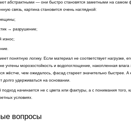
ают абстрактными — они быстро становятся заметными на самом ф
нную связь, картина становится очень наглядной:
рещины;
стик → разрушение;
 износ;
ние.
еет понятную логику. Если материал не соответствует нагрузке, ег
 не учтены морозостойкость и водопоглощение, накопленная влага
лся жёстче, чем ожидалось, фасад стареет значительно быстрее. А
 долго удерживаться на основании.
одход начинается не с цвета или фактуры, а с понимания того, ка
ретных условиях.
мые вопросы