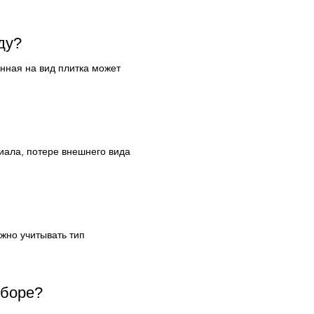
ду?
енная на вид плитка может
ала, потере внешнего вида
жно учитывать тип
ыборе?