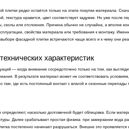
 плитки редко остаётся только на этапе покупки материала. Снач
, текстура нравится, цвет соответствует задумке. Но уже после п
 сколы или отслоения. Причина обычно не случайна, а вполне кон
сплуатации, свойства материала или требования к монтажу. Имен
 выборе фасадной плитки встречаются чаще всего и к чему они реа
технических характеристик
аций — когда внимание сосредоточено только на том, как выглядит
мания. В результате материал может не соответствовать условиям,
 там, где есть постоянный контакт с влагой и сезонные перепады 
о определяют, насколько долговечной будет облицовка. Если матери
уктуры. Далее срабатывает простая физика: при замерзании вода р
литка постепенно начинает разрушаться. Внешне это проявляется н