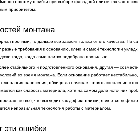
Именно поэтому ошибки при выборе фасадной плитки так часто свя
ным приоритетом.
остей монтажа
ериал прочный, то дальше всё зависит только от его качества. На с
азные требования к основанию, клею и самой технологии укладки
даже тогда, когда сама плитка подобрана правильно.
олее стабильного и подготовленного основания, другая — совмести
словий во время монтажа. Если основание работает нестабильно, 
 технология нанесения, облицовка начинает терять сцепление с фа
мается как слабость материала, хотя на самом деле источник пр
простая: не всё, что выглядит как дефект плитки, является дефект
тся неправильная технология работы с материалом.
т эти ошибки