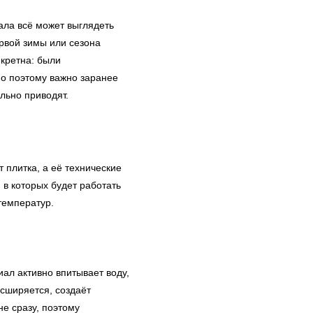
ала всё может выглядеть
ервой зимы или сезона
кретна: были
но поэтому важно заранее
льно приводят.
 плитка, а её технические
 в которых будет работать
температур.
ал активно впитывает воду,
асширяется, создаёт
е сразу, поэтому