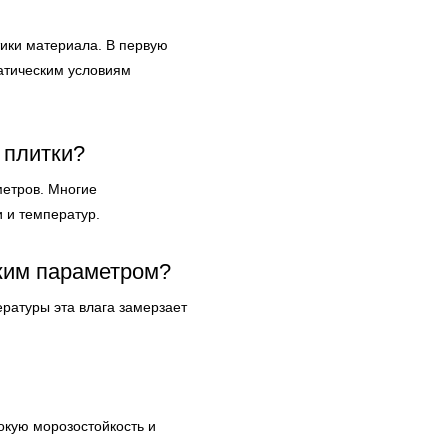
тики материала. В первую
атическим условиям
 плитки?
метров. Многие
и и температур.
ким параметром?
ратуры эта влага замерзает
окую морозостойкость и