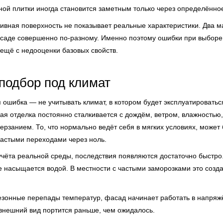
й плитки иногда становится заметным только через определённо
тивная поверхность не показывает реальные характеристики. Два м
асаде совершенно по-разному. Именно поэтому ошибки при выборе
 ещё с недооценки базовых свойств.
подбор под климат
ошибка — не учитывать климат, в котором будет эксплуатироватьс
ная отделка постоянно сталкивается с дождём, ветром, влажностью
рзанием. То, что нормально ведёт себя в мягких условиях, может 
частыми переходами через ноль.
учёта реальной среды, последствия появляются достаточно быстро
 насыщается водой. В местности с частыми заморозками это созда
езонные перепады температур, фасад начинает работать в напряж
 внешний вид портится раньше, чем ожидалось.