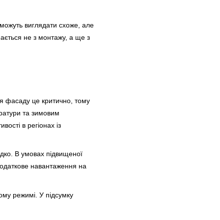
можуть виглядати схоже, але
ається не з монтажу, а ще з
я фасаду це критично, тому
ератури та зимовим
ості в регіонах із
дко. В умовах підвищеної
додаткове навантаження на
му режимі. У підсумку