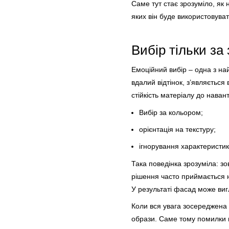
Саме тут стає зрозуміло, як
яких він буде використовува
Вибір тільки за
Емоційний вибір – одна з на
вдалий відтінок, з’являється
стійкість матеріалу до наван
Вибір за кольором;
орієнтація на текстуру;
ігнорування характеристик
Така поведінка зрозуміла: з
рішення часто приймається н
У результаті фасад може вигл
Коли вся увага зосереджена 
образи. Саме тому помилки п