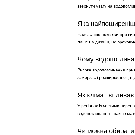
звернути увагу на водопоглин
Яка найпоширеніш
Найчастіше помилки при вибо
лише на дизайн, не враховую
Чому водопоглина
Високе водопоглинання приз
замерзає і розширюється, щ
Як клімат впливає
У регіонах із частими переп
водопоглинання. Інакше мате
Чи можна обирати 