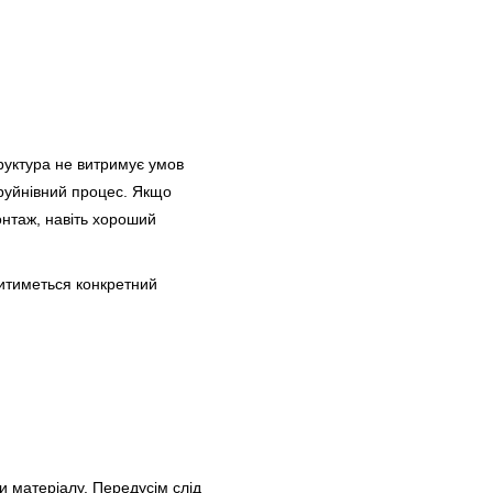
труктура не витримує умов
 руйнівний процес. Якщо
онтаж, навіть хороший
дитиметься конкретний
и матеріалу. Передусім слід