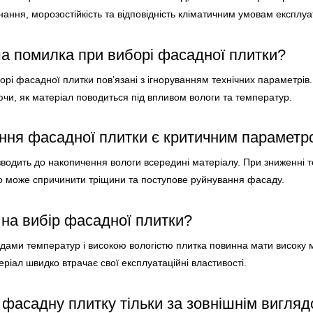
ання, морозостійкість та відповідність кліматичним умовам експлуат
а помилка при виборі фасадної плитки?
рі фасадної плитки пов’язані з ігноруванням технічних параметрів. 
чи, як матеріал поводиться під впливом вологи та температур.
ння фасадної плитки є критичним параметр
водить до накопичення вологи всередині матеріалу. При зниженні 
о може спричинити тріщини та поступове руйнування фасаду.
 на вибір фасадної плитки?
адами температур і високою вологістю плитка повинна мати високу мо
ріал швидко втрачає свої експлуатаційні властивості.
фасадну плитку тільки за зовнішнім вигля