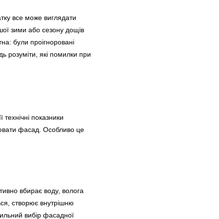
атку все може виглядати
шої зими або сезону дощів
тна: були проігноровані
ь розуміти, які помилки при
ї технічні показники
цювати фасад. Особливо це
тивно вбирає воду, волога
ься, створює внутрішню
вильний вибір фасадної