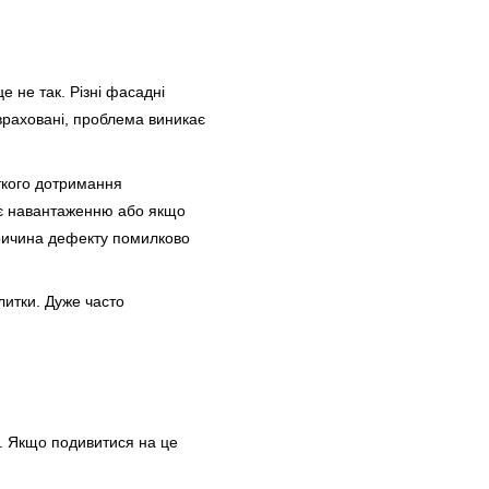
е не так. Різні фасадні
 враховані, проблема виникає
іткого дотримання
ає навантаженню або якщо
причина дефекту помилково
литки. Дуже часто
. Якщо подивитися на це