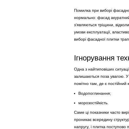
Помилка при виборі фасадної
нормально: фасад акуратний,
з’являються тріщини, відкол
умови експлуатації, властив
виборі фасадної плитки трап
Ігнорування тех
Одна з найтиповіших ситуацій
залишаються поза увагою. У 
помітно там, де є постійний 
Водопоглинання;
морозостійкість.
Саме ці показники часто вир
проникає всередину структур
напругу, і плитка поступово