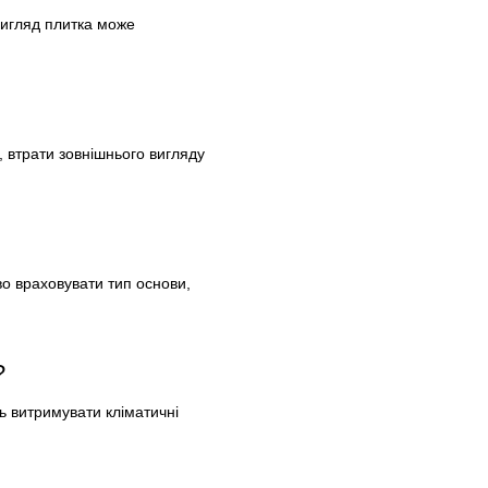
 вигляд плитка може
 втрати зовнішнього вигляду
во враховувати тип основи,
?
ь витримувати кліматичні