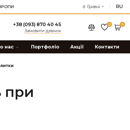
RU
ЄВРОПИ
₴
Гривні
+38 (093) 870 40 45
0
0
Замовити дзвінок
о нас
Портфоліо
Акції
Контакти
плитки
ь при