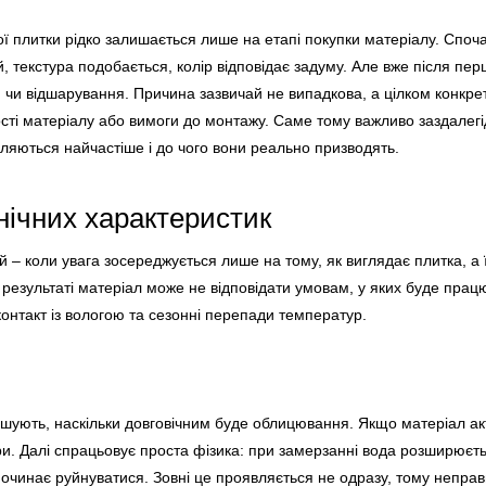
 плитки рідко залишається лише на етапі покупки матеріалу. Споч
 текстура подобається, колір відповідає задуму. Але вже після пер
и чи відшарування. Причина зазвичай не випадкова, а цілком конкре
ості матеріалу або вимоги до монтажу. Саме тому важливо заздалегід
ляються найчастіше і до чого вони реально призводять.
нічних характеристик
 – коли увага зосереджується лише на тому, як виглядає плитка, а ї
результаті матеріал може не відповідати умовам, у яких буде пра
контакт із вологою та сезонні перепади температур.
ішують, наскільки довговічним буде облицювання. Якщо матеріал ак
и. Далі спрацьовує проста фізика: при замерзанні вода розширюєт
 починає руйнуватися. Зовні це проявляється не одразу, тому непра