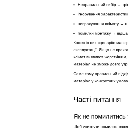
Неправильний вибір → тр
ігнорування характеристи
неврахування клімату → 
помилки монтажу → відша
Кожен із цих сценаріїв має з
експлуатації. Якщо не врахо
клімат виявився жорсткішим,
матеріал не зможе довго утр
Саме тому правильний підхід
матеріал у конкретних умова
Часті питання
Як не помилитись
Щоб уникнути помилок, важли