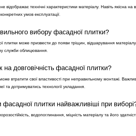
д не відображає технічні характеристики матеріалу. Навіть якісна на
онкретних умов експлуатації.
авильного вибору фасадної плитки?
 плитки може призвести до появи тріщин, відшарування матеріалу,
ну служби облицювання.
 на довговічність фасадної плитки?
л може втратити свої властивості при неправильному монтажі. Важли
леї та дотримуватись технології укладання.
и фасадної плитки найважливіші при виборі
озостійкість, водопоглинання, міцність матеріалу та його здатніст