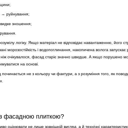
іщини;
к → руйнування;
швидке зношення;
рування.
розумілу логіку. Якщо матеріал не відповідає навантаженню, його с
вані морозостійкість і водопоглинання, накопичена волога запускає
 ніж очікувалося, фасад старіє значно швидше. А якщо порушено м
имуватися на основі.
 починається не з кольору чи фактури, а з розуміння того, як пово
х.
 з фасадною плиткою?
во оцінювати не лише зовнішній вигляд, а й технічні характеристик