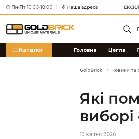
Пн-Пт 10:00-18:00
Наша адреса
ЕКСКЛ
Каталог
Головна
Цегла
GoldBrick
Новини та с
Які по
виборі
13 квітня 2026