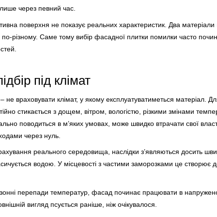
 лише через певний час.
тивна поверхня не показує реальних характеристик. Два матеріали 
 по-різному. Саме тому вибір фасадної плитки помилки часто почин
стей.
дбір під клімат
не враховувати клімат, у якому експлуатуватиметься матеріал. Дл
ійно стикається з дощем, вітром, вологістю, різкими змінами темп
ьно поводиться в м’яких умовах, може швидко втрачати свої властив
одами через нуль.
рахування реального середовища, наслідки з’являються досить шви
асичується водою. У місцевості з частими заморозками це створює 
зонні перепади температур, фасад починає працювати в напружено
овнішній вигляд псується раніше, ніж очікувалося.