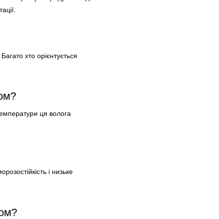
ації.
Багато хто орієнтується
ом?
температури ця волога
розостійкість і низьке
дом?