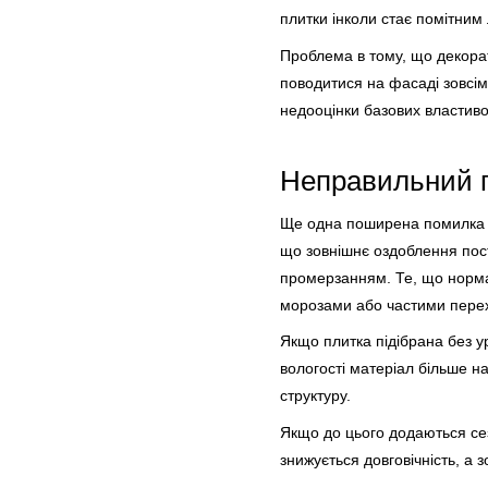
плитки інколи стає помітним
Проблема в тому, що декора
поводитися на фасаді зовсім
недооцінки базових властиво
Неправильний пі
Ще одна поширена помилка – 
що зовнішнє оздоблення пост
промерзанням. Те, що нормал
морозами або частими перех
Якщо плитка підібрана без у
вологості матеріал більше н
структуру.
Якщо до цього додаються се
знижується довговічність, а з