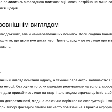
 не помилитись з фасадною плиткою: оцінювати потрібно не лише са
тися щодня.
 зовнішнім виглядом
йлюдськіших, але й найнебезпечніших помилок. Коли людина бачить
 відчуття, що цього вже достатньо. Проте фасад – це не лише про ві
тажень.
.
овнішній вигляд помітний одразу, а технічні параметри залишаються
а емоції, без оцінки того, як матеріал реагуватиме на вологу, моро
ядати привабливо лише на старті, але згодом втрачає цілісність аб
на декоративності, людина фактично порівнює не експлуатаційні яко
ри виборі фасадної плитки так часто пов’язані не з браком інформа