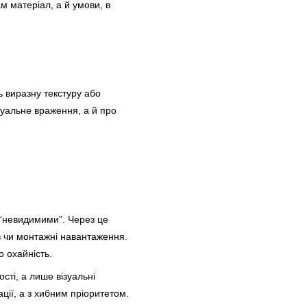
м матеріал, а й умови, в
 виразну текстуру або
зуальне враження, а й про
 “невидимими”. Через це
з чи монтажні навантаження.
о охайність.
сті, а лише візуальні
ції, а з хибним пріоритетом.