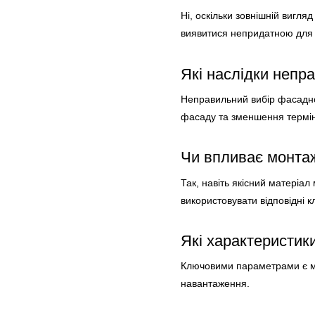
Ні, оскільки зовнішній вигля
виявитися непридатною для к
Які наслідки непр
Неправильний вибір фасадної
фасаду та зменшення термі
Чи впливає монтаж
Так, навіть якісний матеріа
використовувати відповідні к
Які характеристик
Ключовими параметрами є мор
навантаження.