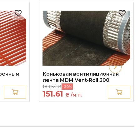
речным
Коньковая вентиляционная
лента MDM Vent-Roll 300
189.64 ₴
-20%
151.61
₴ /м.п.