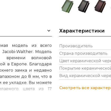
Характеристики
емая модель из всего
Производитель
Jacobi-Walther. Модель
Страна производитель
ной времени волновой
Цвет керамической че
й в Европе. Благодаря
Покрытие керамическо
хнего замка и недавно
Вид керамической чер
пазоном до 8 мм, что в
и ее укладке. Вы можете
Смотреть все характе
елаемого цвета из 17
ественного красного до