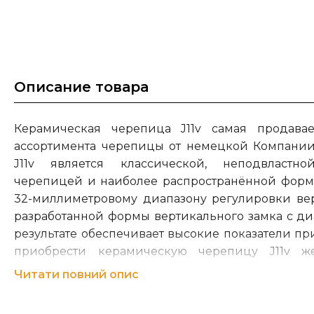
Описание товара
Керамическая черепица J11v самая продава
ассортимента черепицы от немецкой Компании 
J11v является классической, неподвласт
черепицей и наиболее распространённой формо
32-миллиметровому диапазону регулировки вер
разработанной формы вертикального замка с диа
результате обеспечивает высокие показатели пр
приобрести керамическую черепицу J11v ж
различных ярких цветов, от стандартного ест
Читати повний опис
высококачественной глазури Авангард.