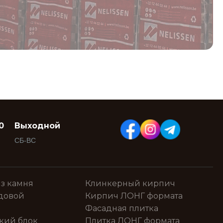
0
Выходной
СБ-ВС
з камня
Клинкерный кирпич
довой
Кирпич ЛОНГ формата
Фасадная плитка
кий блок
Плитка ЛОНГ формата