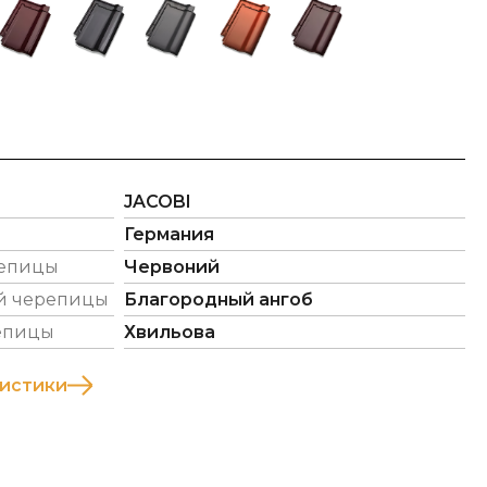
JACOBI
Германия
репицы
Червоний
й черепицы
Благородный ангоб
епицы
Хвильова
ристики