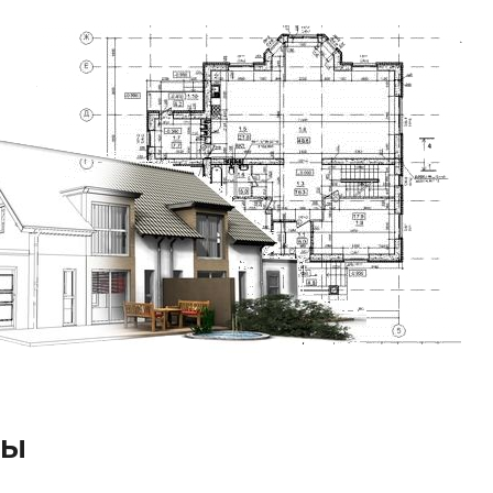
0 г. Йозефом Якоби. В
ять представителей V и
т 20 моделей черепицы,
рхностей.
304 x 445 мм
244 мм
333 - 365 мм
11.1 – 12.2 шт/м²
4,4 кг/шт
48.9 кг/м²
лы
1071 кг
10°