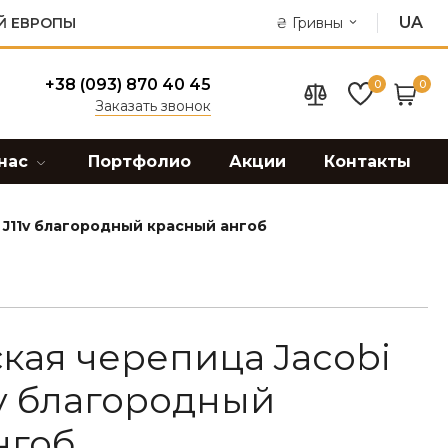
UA
Й ЕВРОПЫ
₴
Гривны
+38 (093) 870 40 45
0
0
Заказать звонок
нас
Портфолио
Акции
Контакты
 J11v благородный красный ангоб
кая черепица Jacobi
1v благородный
нгоб