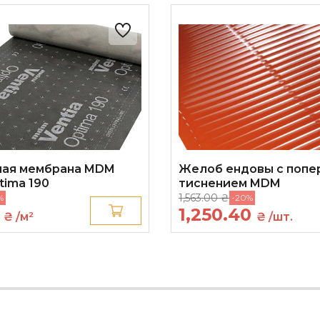
22°
240 шт
ная мембрана MDM
Желоб ендовы с попе
tima 190
тиснением MDM
1,563.00 ₴
%
-20%
0
1,250.40
₴ /м²
₴ /шт.