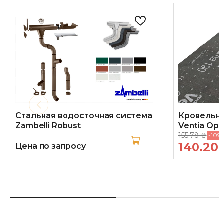
Стандартный уклон крыши
Штук на поддоне
Стальная водосточная система
Кровель
Zambelli Robust
Ventia Op
155.78 ₴
-10
140.2
Цена по запросу