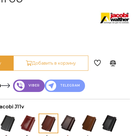
у
Добавить в корзину
н
VIBER
TELEGRAM
cobi J11v