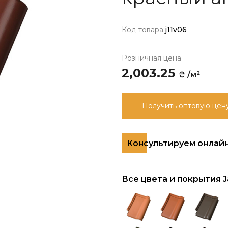
Код товара:
j11v06
Розничная цена
2,003.25
₴ /м²
Получить оптовую цен
Консультируем онлай
Все цвета и покрытия Ja