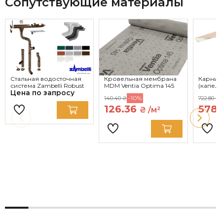
Сопутствующие материалы
Стальная водосточная
Кровельная мембрана
Карниз
система Zambelli Robust
MDM Ventia Optima 145
(капел
Цена по запросу
-10%
140.40 ₴
722.80 ₴
126.36
578
₴ /м²