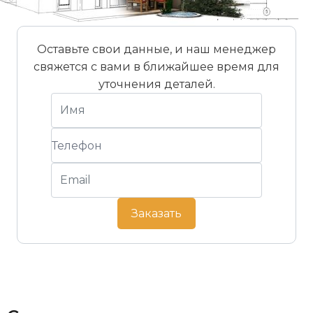
Минимальный уклон крыши
10°
Стандартный уклон крыши
22°
Оставьте свои данные, и наш менеджер
свяжется с вами в ближайшее время для
Штук на поддоне
240 шт
уточнения деталей.
Заказать