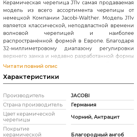
Керамическая черепица J11v самая продаваемая
модель из всего ассортимента черепицы от
немецкой Компании Jacobi-Walther. Модель J11v
является классической, неподвластной времени
волновой черепицей и наиболее
распространённой формой в Европе. Благодаря
32-миллиметровому диапазону регулировки
верхнего замка и недавно разработанной формы
вертикального замка с диапазоном до 8 мм, что в
Читати повний опис
результате обеспечивает высокие показатели при
Характеристики
ее укладке. Вы можете приобрести
керамическую черепицу J11v желаемого цвета из
17 различных ярких цветов, от стандартного
Производитель
JACOBI
естественного красного до высококачественной
Страна производитель
Германия
глазури Авангард.
Цвет керамической
Чорний, Антрацит
черепицы
Компания Jacobi-Walther была основана в 1860 г.
Покрытие
Йозефом Якоби. В настоящее время группой
керамической
Благородный ангоб