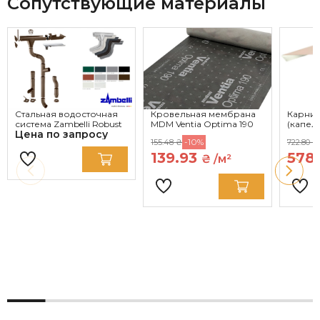
Сопутствующие материалы
Стальная водосточная
Кровельная мембрана
Карниз
система Zambelli Robust
MDM Ventia Optima 190
(капел
Цена по запросу
-10%
155.48 ₴
722.80 ₴
139.93
578
₴ /м²