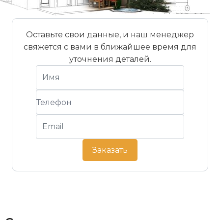
Минимальный уклон крыши
10°
Стандартный уклон крыши
22°
Оставьте свои данные, и наш менеджер
свяжется с вами в ближайшее время для
Штук на поддоне
256 шт
уточнения деталей.
Заказать