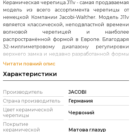
Керамическая черепица J11v - самая продаваемая
модель из всего ассортимента черепицы от
немецкой Компании Jacobi-Walther. Модель J11v
является классической, неподвластной времени
волновой черепицей и наиболее
распространённой формой в Европе. Благодаря
32-миллиметровому диапазону регулировки
верхнего замка и недавно разработанной формы
вертикального замка с диапазоном до 8 мм, что в
Читати повний опис
результате обеспечивает высокие показатели при
Характеристики
ее укладке. Вы можете приобрести
керамическую черепицу J11v желаемого цвета из
17 различных ярких цветов, от стандартного
Производитель
JACOBI
естественного красного до высококачественной
Страна производитель
Германия
глазури Авангард.
Цвет керамической
Червоний
черепицы
Компания Jacobi-Walther была основана в 1860 г.
Покрытие
Иосифом Якоби. В настоящее время группой
керамической
Матова глазур