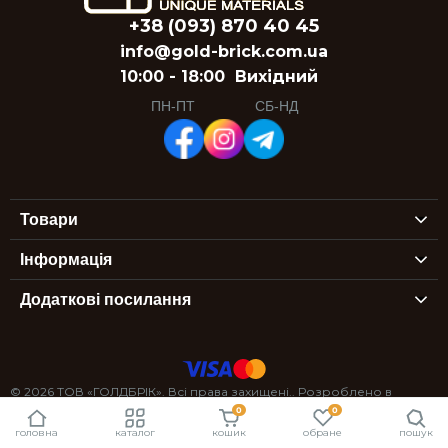
+38 (093) 870 40 45
info@gold-brick.com.ua
10:00 - 18:00
Вихідний
ПН-ПТ
СБ-НД
Товари
Інформація
Додаткові посилання
© 2026 ТОВ «ГОЛДБРІК». Всі права захищені.. Розроблено в
0
0
StexSoft
головна
каталог
кошик
обране
пошук