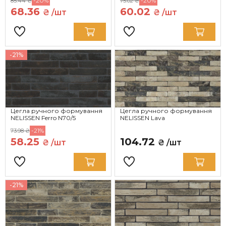
-20%
-20%
85.44 ₴
75.02 ₴
68.36
60.02
₴ /шт
₴ /шт
-21%
Цегла ручного формування
Цегла ручного формування
NELISSEN Ferro N70/5
NELISSEN Lava
-21%
73.98 ₴
58.25
104.72
₴ /шт
₴ /шт
-21%