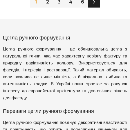
1
2
3
4
6
Цегла ручного формування
Цегла ручного формування – це облицювальна цегла з
натуральної глини, яка має характерну нерівну фактуру та
природну варіативність кольору. Використовується для
фасадів, інтер’єрів і реставрації. Такий матеріал обирають,
коли важлива не лише міцність, а й візуальна глибина та
автентичність кладки. В Україні попит зростає за рахунок
інтересу до європейської архітектури та довговічних рішень
для фасаду.
Переваги цегли ручного формування
Цегла ручного формування поєднує декоративні властивості
та практичність, що робить її популярним рішенням для