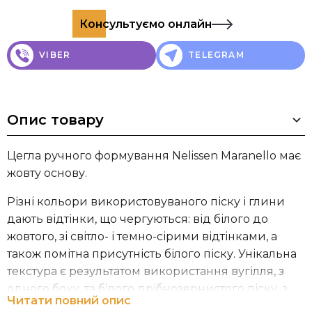
Консультуємо онлайн
VIBER
TELEGRAM
Опис товару
Цегла ручного формування Nelissen Maranello має
жовту основу.
Різні кольори використовуваного піску і глини
дають відтінки, що чергуються: від білого до
жовтого, зі світло- і темно-сірими відтінками, а
також помітна присутність білого піску. Унікальна
текстура є результатом використання вугілля, з
одного боку, та білого дрібнозернистого піску, з
Читати повний опис
іншого. Структура виглядає нерівною, на піщаній