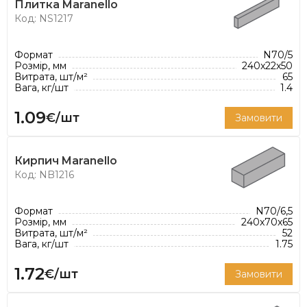
Плитка Maranello
старовинний чи сучасний. Асортимент цегли
Код: NS1217
налічує 100 кольорів і 8 різних форматів. Цегла
Nelissen ідеально підходить як для традиційних,
Формат
N70/5
так і для сучасних проектів.
Розмір, мм
240x22x50
Витрата, шт/м²
65
Вага, кг/шт
1.4
1.09
€/шт
Замовити
Кирпич Maranello
Код: NB1216
Формат
N70/6,5
Розмір, мм
240x70x65
Витрата, шт/м²
52
Вага, кг/шт
1.75
1.72
€/шт
Замовити