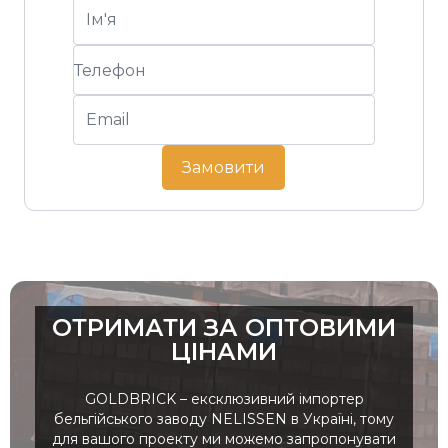
Замовити
ОТРИМАТИ ЗА ОПТОВИМИ
ЦІНАМИ
GOLDBRICK – ексклюзивний імпортер
бельгійського заводу NELISSEN в Україні, тому
для вашого проекту ми можемо запропонувати