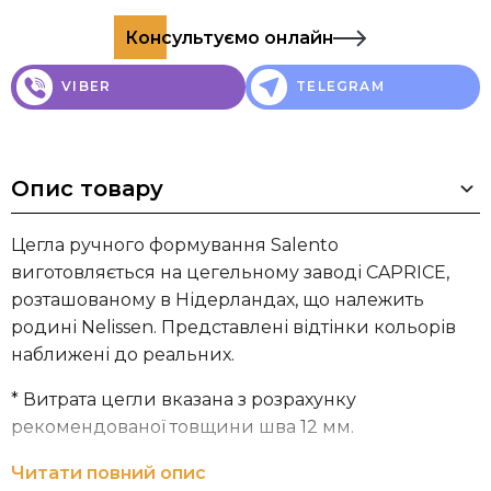
Консультуємо онлайн
VIBER
TELEGRAM
Опис товару
Цегла ручного формування Salento
виготовляється на цегельному заводі CAPRICE,
розташованому в Нідерландах, що належить
родині Nelissen. Представлені відтінки кольорів
наближені до реальних.
* Витрата цегли вказана з розрахунку
рекомендованої товщини шва 12 мм.
Компанія
NELISSEN Brickworks
займається
Читати повний опис