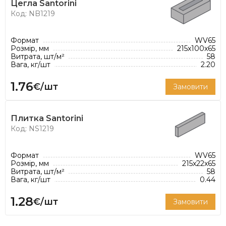
Цегла Santorini
Код: NB1219
Формат
WV65
Розмір, мм
215x100x65
Витрата, шт/м²
58
Вага, кг/шт
2.20
1.76
€/шт
Замовити
Плитка Santorini
Код: NS1219
Формат
WV65
Розмір, мм
215x22x65
Витрата, шт/м²
58
Вага, кг/шт
0.44
1.28
€/шт
Замовити