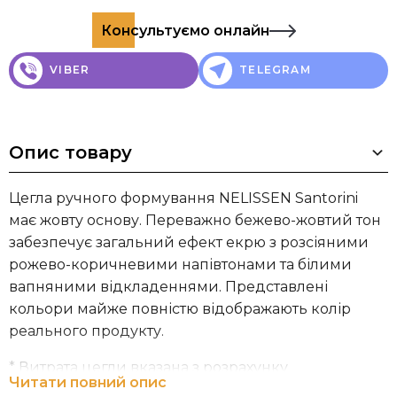
Консультуємо онлайн
VIBER
TELEGRAM
Опис товару
Цегла ручного формування NELISSEN Santorini
має жовту основу. Переважно бежево-жовтий тон
забезпечує загальний ефект екрю з розсіяними
рожево-коричневими напівтонами та білими
вапняними відкладеннями. Представлені
кольори майже повністю відображають колір
реального продукту.
* Витрата цегли вказана з розрахунку
Читати повний опис
рекомендованої товщини шва 12 мм.