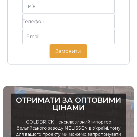
Замовити
ОТРИМАТИ ЗА ОПТОВИМИ
ЦІНАМИ
GOLDBRICK – ексклюзивний імпортер
бельгійського заводу NELISSEN в Україні, тому
для вашого проекту ми можемо запропонувати