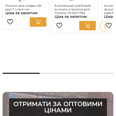
Розчин для кладки VK
Еластичний клейовий
Кольор
plus T з трасом
розчин із трасом для
трасом
Ціна за запитом
плитки, FX 600 Flex
швів FM
Ціна за запитом
Ціна 
ОТРИМАТИ ЗА ОПТОВИМИ
ЦІНАМИ