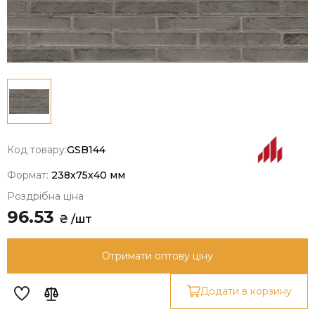
Код товару:
GSB144
Формат:
238x75x40 мм
Роздрібна ціна
96.53
₴ /шт
Отримати оптову ціну
Додати в корзину