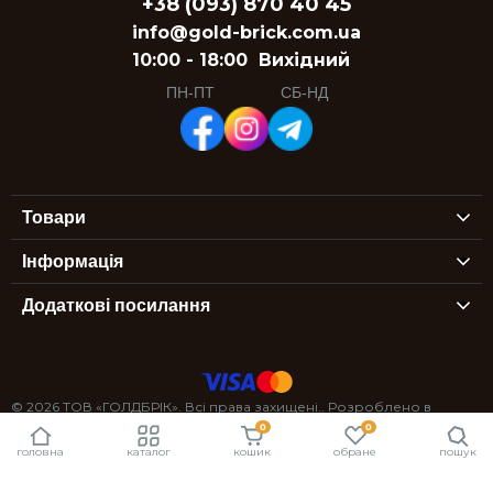
+38 (093) 870 40 45
info@gold-brick.com.ua
10:00 - 18:00
Вихідний
ПН-ПТ
СБ-НД
Товари
Інформація
Додаткові посилання
© 2026 ТОВ «ГОЛДБРІК». Всі права захищені.. Розроблено в
0
0
StexSoft
головна
каталог
кошик
обране
пошук