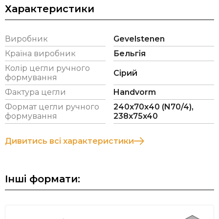
Характеристики
надає облицювальним цеглам подовжений
зовнішній вигляд, що робить їх придатними для
кладки з фокусом на горизонтальні лінії.
Виробник
Gevelstenen
*Витрата цегли вказана з розрахунку
Країна виробник
Бельгія
рекомендованої товщини шва 12 мм.
Колір цегли ручного
Сірий
формування
Фактура цегли
Handvorm
Формат цегли ручного
240х70х40 (N70/4),
формування
238x75x40
Дивитись всі характеристики
Інші формати: