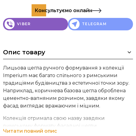
Консультуємо онлайн
VIBER
TELEGRAM
Опис товару
Лицьова цегла ручного формування з колекції
Imperium має багато спільного з римськими
традиціями будівництва з естетичної точки зору.
Наприклад, коричнева базова цегла оброблена
цементно-вапняним розчином, завдяки якому
фасад виглядає вражаючим і міцним.
Колекція отримала свою назву завдяки
римському формату фасадної цегли.
Читати повний опис
Збалансоване співвідношення висоти та довжини