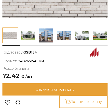
Код товару:
GSB134
Формат:
240x65x40 мм
Роздрібна ціна
72.42
₴ /шт
Отримати оптову ціну
Додати в корзину