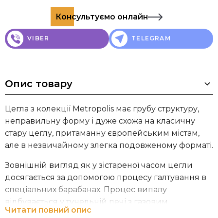
Консультуємо онлайн
VIBER
TELEGRAM
Опис товару
Цегла з колекції Metropolis має грубу структуру,
неправильну форму і дуже схожа на класичну
стару цеглу, притаманну європейським містам,
але в незвичайному злегка подовженому форматі.
Зовнішній вигляд як у зістареної часом цегли
досягається за допомогою процесу галтування в
спеціальних барабанах. Процес випалу
відбувається у тунельній печі з газовим
Читати повний опис
нагріванням.