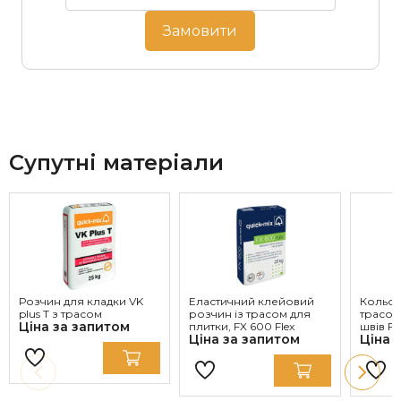
Замовити
Супутні матеріали
Розчин для кладки VK
Еластичний клейовий
Кольор
plus T з трасом
розчин із трасом для
трасом
Ціна за запитом
плитки, FX 600 Flex
швів FM
Ціна за запитом
Ціна 