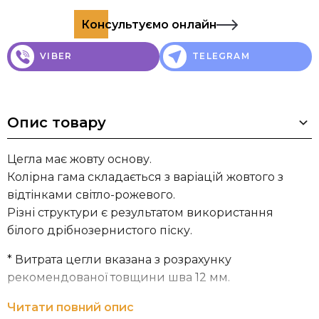
Консультуємо онлайн
VIBER
TELEGRAM
Опис товару
Цегла має жовту основу.
Колірна гама складається з варіацій жовтого з
відтінками світло-рожевого.
Різні структури є результатом використання
білого дрібнозернистого піску.
* Витрата цегли вказана з розрахунку
рекомендованої товщини шва 12 мм.
Компанія NELISSEN Brickworks
займається
Читати повний опис