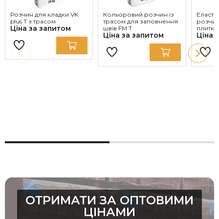
Розчин для кладки VK
Кольоровий розчин із
Еласти
plus T з трасом
трасом для заповнення
розчин
Ціна за запитом
швів FM T
плитки,
Ціна за запитом
Ціна 
ОТРИМАТИ ЗА ОПТОВИМИ
ЦІНАМИ