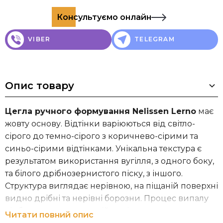
Консультуємо онлайн
VIBER
TELEGRAM
Опис товару
Цегла ручного формування Nelissen Lerno
має
жовту основу. Відтінки варіюються від світло-
сірого до темно-сірого з коричнево-сірими та
синьо-сірими відтінками. Унікальна текстура є
результатом використання вугілля, з одного боку,
та білого дрібнозернистого піску, з іншого.
Структура виглядає нерівною, на піщаній поверхні
видно дрібні та нерівні борозни. Процес випалу
відбувається у тунельній печі з газовим
Читати повний опис