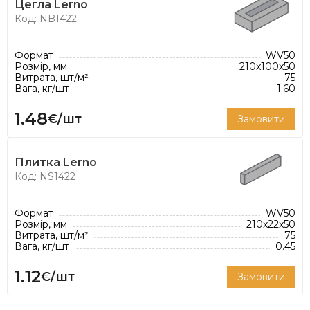
Nelissen ідеально підходить як для традиційних,
Цегла Lerno
так і для сучасних проектів.
Код: NB1422
Формат
WV50
Розмір, мм
210x100x50
Витрата, шт/м²
75
Вага, кг/шт
1.60
1.48
€/шт
Замовити
Плитка Lerno
Код: NS1422
Формат
WV50
Розмір, мм
210x22x50
Витрата, шт/м²
75
Вага, кг/шт
0.45
1.12
€/шт
Замовити