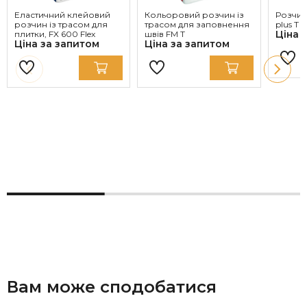
Еластичний клейовий
Кольоровий розчин із
Розчин
розчин із трасом для
трасом для заповнення
plus T 
Ціна 
плитки, FX 600 Flex
швів FM T
Ціна за запитом
Ціна за запитом
Вам може сподобатися