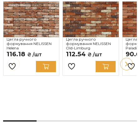
Цегла ручного
Цегла ручного
Цегла 
формування NELISSEN
формування NELISSEN
формув
Helena
Old-Limburg
Paladio
116.18
112.54
90.
₴ /шт
₴ /шт