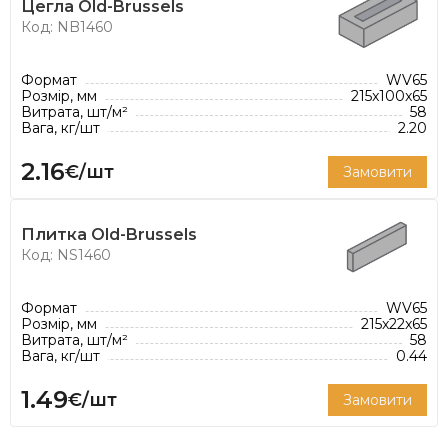
Цегла Old-Brussels
Nelissen пропонує широкий вибір цегли для
Код: NB1460
найрізноманітніших стилів: класичний,
старовинний чи сучасний. Асортимент цегли
Формат
WV65
налічує 100 кольорів і 8 різних форматів. Цегла
Розмір, мм
215x100x65
Витрата, шт/м²
58
Nelissen ідеально підходить як для традиційних,
Вага, кг/шт
2.20
так і для сучасних проектів.
2.16
€/шт
Замовити
Плитка Old-Brussels
Код: NS1460
Формат
WV65
Розмір, мм
215x22x65
Витрата, шт/м²
58
Вага, кг/шт
0.44
1.49
€/шт
Замовити