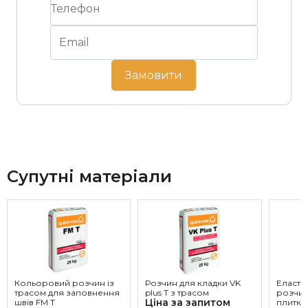
Замовити
Супутні матеріали
Кольоровий розчин із
Розчин для кладки VK
Еласти
трасом для заповнення
plus T з трасом
розчин
Ціна за запитом
швів FM T
плитки,