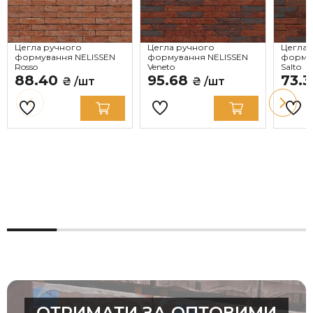
Цегла ручного
Цегла ручного
Цегла 
формування NELISSEN
формування NELISSEN
формув
Rosso
Veneto
Salto
88.40
95.68
73.
₴ /шт
₴ /шт
ОТРИМАТИ ЗА ОПТОВИМИ