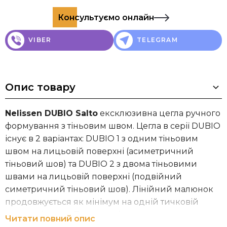
Консультуємо онлайн
VIBER
TELEGRAM
Опис товару
Nelissen DUBIO Salto
ексклюзивна цегла ручного
формування з тіньовим швом. Цегла в серії DUBIO
існує в 2 варіантах: DUBIO 1 з одним тіньовим
швом на лицьовій поверхні (асиметричний
тіньовий шов) та DUBIO 2 з двома тіньовими
швами на лицьовій поверхні (подвійний
симетричний тіньовий шов). Лінійний малюнок
продовжується як мінімум на одній тичковій
поверхні цегли. Товщина тіньового шва становить
Читати повний опис