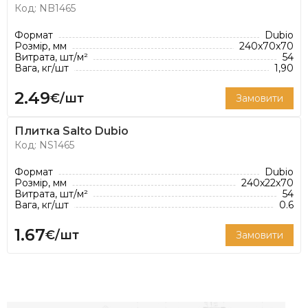
Код: NB1465
Під девізом
"цегла на будь-який смак"
компанія
Nelissen пропонує широкий вибір цегли для
Формат
Dubio
Розмір, мм
240x70x70
найрізноманітніших стилів: класичний,
Витрата, шт/м²
54
Вага, кг/шт
1,90
старовинний чи сучасний. Асортимент цегли
налічує 100 кольорів і 8 різних форматів. Цегла
2.49
€/шт
Замовити
Nelissen ідеально підходить як для традиційних,
так і для сучасних проектів.
Плитка Salto Dubio
Код: NS1465
Формат
Dubio
Розмір, мм
240x22x70
Витрата, шт/м²
54
Вага, кг/шт
0.6
1.67
€/шт
Замовити