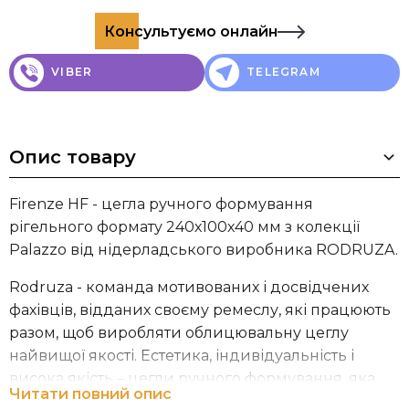
Консультуємо онлайн
VIBER
TELEGRAM
Опис товару
Firenze HF - цегла ручного формування
рігельного формату 240х100х40 мм з колекції
Palazzo від нідерладського виробника RODRUZA.
Rodruza - команда мотивованих і досвідчених
фахівців, відданих своєму ремеслу, які працюють
разом, щоб виробляти облицювальну цеглу
найвищої якості. Естетика, індивідуальність і
висока якість – цегли ручного формування, яка
Читати повний опис
витримує випробування часом і надає вашим