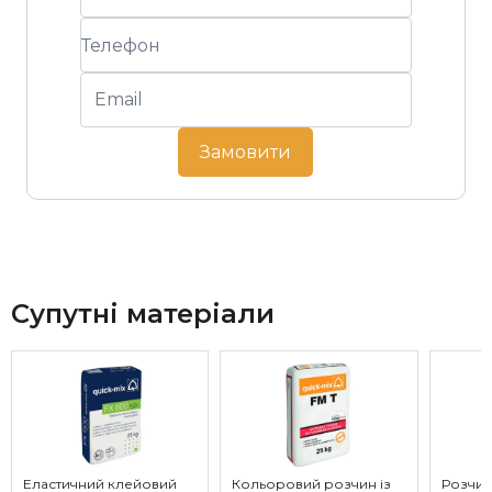
Замовити
Супутні матеріали
Еластичний клейовий
Кольоровий розчин із
Розчин