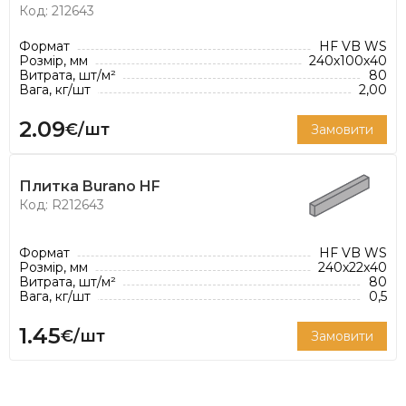
консультує, створює та впроваджує інновації.
Код: 212643
* Витрата цегли вказано з розрахунку
Формат
HF VB WS
рекомендованої товщини шва 12 мм.
Розмір, мм
240х100х40
Витрата, шт/м²
80
Вага, кг/шт
2,00
2.09
€/шт
Замовити
Плитка Burano HF
Код: R212643
Формат
HF VB WS
Розмір, мм
240x22x40
Витрата, шт/м²
80
Вага, кг/шт
0,5
1.45
€/шт
Замовити