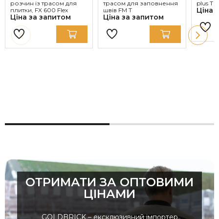
розчин із трасом для
трасом для заповнення
plus T 
Ціна 
плитки, FX 600 Flex
швів FM T
Ціна за запитом
Ціна за запитом
ОТРИМАТИ ЗА ОПТОВИМИ
ЦІНАМИ
GOLDBRICK – ексклюзивний імпортер