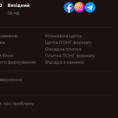
0
Вихідний
СБ-НД
 каменю
Клінкерна цегла
ва
Цегла ЛОНГ формату
Фасадна плитка
й блок
Плитка ЛОНГ формату
ного формування
Фасади з каменю
овернення
и про проблему