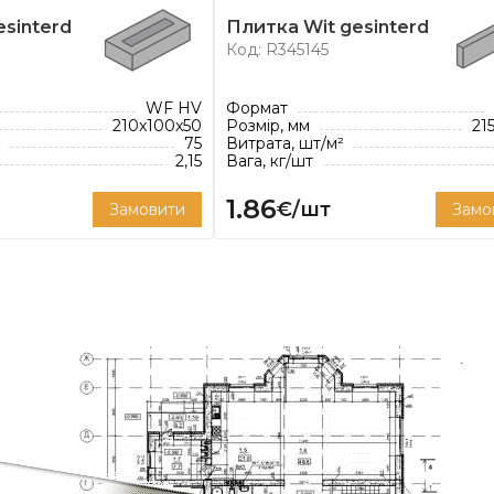
уда, а живий витвір
esinterd
Плитка Wit gesinterd
ище та залишає
Код: R345145
 за рамки традиційної
кі одночасно виділяються
WF HV
Формат
210x100x50
Розмір, мм
21
ще. Фабрика Rodruza
²
75
Витрата, шт/м²
ції.
2,15
Вага, кг/шт
аної товщини шва 12 мм.
1.86
€/шт
Замовити
Замо