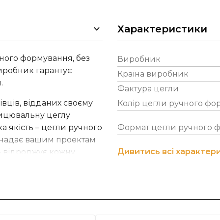
Характеристики
чного формування, без
Виробник
иробник гарантує
Країна виробник
.
Фактура цегли
івців, відданих своєму
Колір цегли ручного фо
лицювальну цеглу
ка якість – цегли ручного
Формат цегли ручного 
 надає вашим проектам
Дивитись всі характер
- відроджує кожну
 випадково.
днує естетику та
.
рхневого сприйняття.