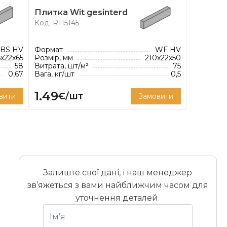
Плитка Wit gesinterd
Код: R115145
BS HV
Формат
WF HV
5x22x65
Розмір, мм
210x22x50
58
Витрата, шт/м²
75
0,67
Вага, кг/шт
0,5
1.49
€/шт
вити
Замовити
Залиште свої дані, і наш менеджер
зв’яжеться з вами найближчим часом для
уточнення деталей.