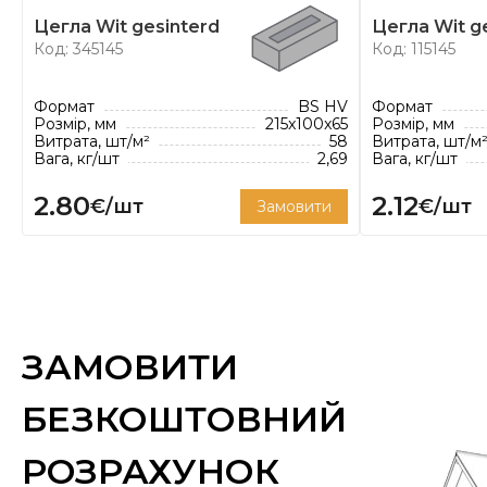
Компанія розуміє, що будівля — це не просто спор
Цегла Wit gesinterd
Цегла Wit g
мистецтва, який прикрашає навколишнє середов
Код: 345145
Код: 115145
незабутнє враження. Саме тому Rodruza виходить
облицювальної цегли і пропонує різні колекції, я
Формат
BS HV
Формат
Розмір, мм
215x100x65
Розмір, мм
та органічно вписуються у навколишнє середови
Витрата, шт/м²
58
Витрата, шт/м
надихає, консультує, створює та впроваджує іннова
Вага, кг/шт
2,69
Вага, кг/шт
* Витрата цегли вказано з розрахунку рекомендов
2.80
2.12
€/шт
€/шт
Замовити
ЗАМОВИТИ
БЕЗКОШТОВНИЙ
РОЗРАХУНОК