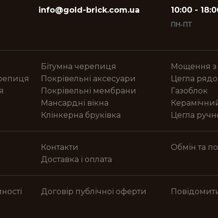
info@gold-brick.com.ua
10:00 - 18:0
ПН-ПТ
Бітумна черепиця
Мощення з
ерепиця
Покрівельні аксесуари
Цегла рядо
я
Покрівельні мембрани
Газоблок
Мансардні вікна
Керамічни
Клінкерна бруківка
Цегла руч
Контакти
Обмін та п
Доставка і оплата
ності
Договір публічної оферти
Повідомит