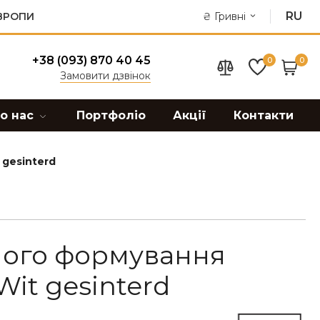
RU
ЄВРОПИ
₴
Гривні
+38 (093) 870 40 45
0
0
Замовити дзвінок
о нас
Портфоліо
Акції
Контакти
gesinterd
ного формування
it gesinterd