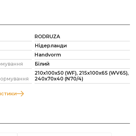
RODRUZA
Нідерланди
Handvorm
рмування
Білий
210х100х50 (WF), 215х100х65 (WV65),
формування
240х70х40 (N70/4)
истики