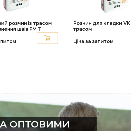
ий розчин із трасом
Розчин для кладки VK 
внення швів FM T
трасом
апитом
Ціна за запитом
ЗА ОПТОВИМИ