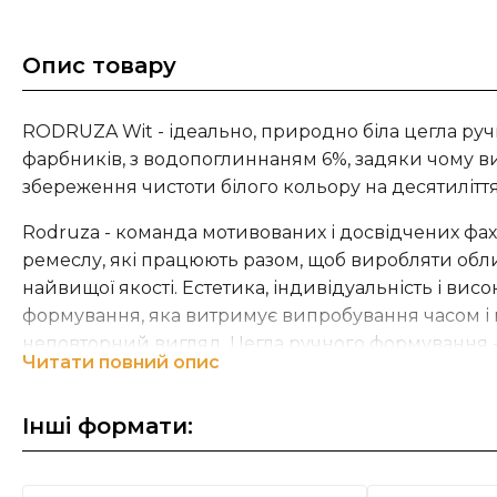
Опис товару
RODRUZA Wit - ідеально, природно біла цегла ру
фарбників, з водопоглиннаням 6%, задяки чому в
збереження чистоти білого кольору на десятиліття
Rodruza - команда мотивованих і досвідчених фах
ремеслу, які працюють разом, щоб виробляти об
найвищої якості. Естетика, індивідуальність і висо
формування, яка витримує випробування часом і
неповторний вигляд. Цегла ручного формування 
Читати повний опис
будівлю. "Жива цегла" -девіз Компанії Rodruza не
У співпраці з відомими архітекторами Rodruza поє
Інші формати:
принципи сталого розвитку у гармонійній єдності
Пристрасть до архітектури виходить за межі пове